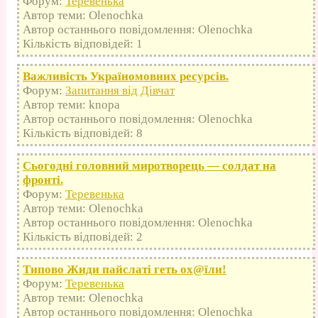
Форум:
Теревенька
Автор теми: Olenochka
Автор останнього повідомлення: Olenochka
Кількість відповідей: 1
Важливість Україномовних ресурсів.
Форум:
Запитання від Дівчат
Автор теми: knopa
Автор останнього повідомлення: Olenochka
Кількість відповідей: 8
Сьогодні головний миротворець — солдат на
фронті.
Форум:
Теревенька
Автор теми: Olenochka
Автор останнього повідомлення: Olenochka
Кількість відповідей: 2
Типово Жиди пайслаті геть оx@їли!
Форум:
Теревенька
Автор теми: Olenochka
Автор останнього повідомлення: Olenochka