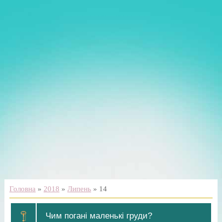
Головна
»
2018
»
Липень
»
14
Чим погані маленькі груди?