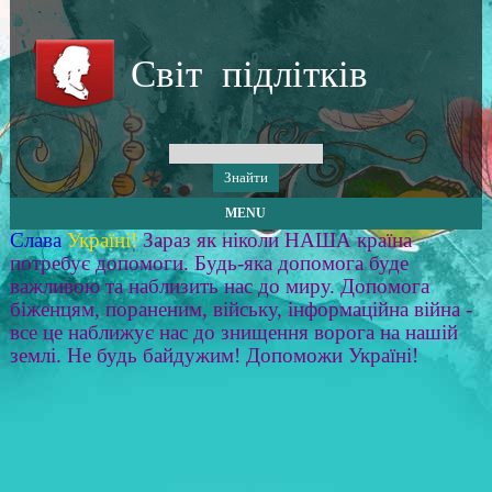
Світ підлітків
MENU
Слава
Україні!
Зараз як ніколи НАША країна
потребує допомоги. Будь-яка допомога буде
важливою та наблизить нас до миру. Допомога
біженцям, пораненим, війську, інформаційна війна -
все це наближує нас до знищення ворога на нашій
землі. Не будь байдужим! Допоможи Україні!