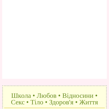
Школа • Любов • Відносини •
Секс • Тіло • Здоров'я • Життя