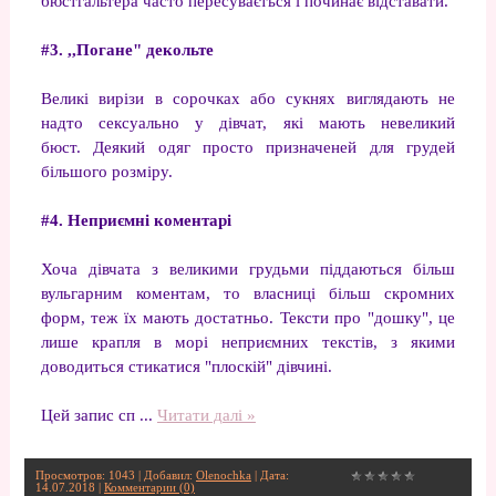
бюстгальтера часто пересувається і починає відставати.
#3. ,,Погане" декольте
Великі вирізи в сорочках або сукнях виглядають не
надто сексуально у дівчат, які мають невеликий
бюст. Деякий одяг просто призначеней для грудей
більшого розміру.
#4. Неприємні коментарі
Хоча дівчата з великими грудьми піддаються більш
вульгарним коментам, то власниці більш скромних
форм, теж їх мають достатньо. Тексти про "дошку", це
лише крапля в морі неприємних текстів, з якими
доводиться стикатися "плоскій" дівчині.
Цей запис сп
...
Читати далі »
Просмотров: 1043 | Добавил:
Olenochka
| Дата:
14.07.2018
|
Комментарии (0)