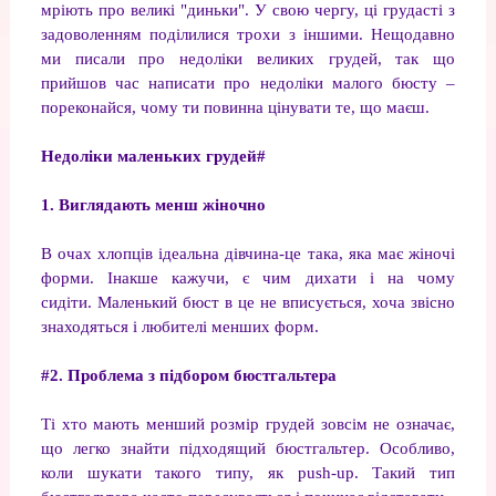
мріють про великі "диньки". У свою чергу, ці грудасті з
задоволенням поділилися трохи з іншими. Нещодавно
ми писали про недоліки великих грудей, так що
прийшов час написати про недоліки малого бюсту –
пореконайся, чому ти повинна цінувати те, що маєш.
Недоліки маленьких грудей
#
1. Виглядають менш жіночно
В очах хлопців ідеальна дівчина-це така, яка має жіночі
форми. Інакше кажучи, є чим дихати і на чому
сидіти. Маленький бюст в це не вписується, хоча звісно
знаходяться і любителі менших форм.
#2. Проблема з підбором бюстгальтера
Ті хто мають менший розмір грудей зовсім не означає,
що легко знайти підходящий бюстгальтер. Особливо,
коли шукати такого типу, як push-up. Такий тип