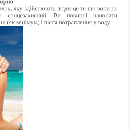
торно
лок, яку здійснюють люди-це те що вони не
но сонцезахисний. Ви повинні наносити
ни (як мінімум) і після потрапляння у воду.