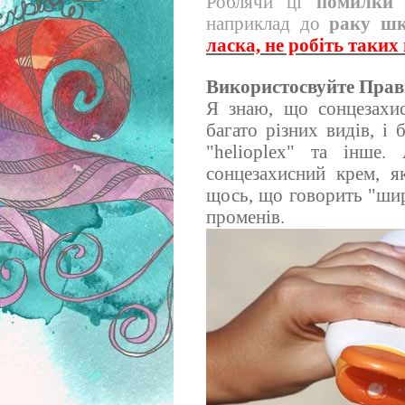
Роблячи ці
помилки
наприклад до
раку шк
ласка, не робіть таких
Використосвуйте Прав
Я знаю, що сонцезахис
багато різних видів, і
"helioplex" та інше.
сонцезахисний крем, я
щось, що говорить "шир
променів.