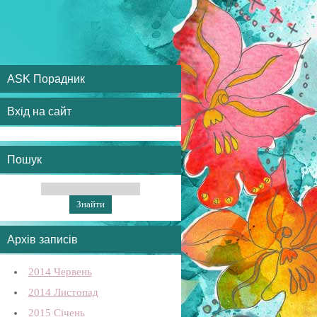
ASK Порадник
Вхід на сайт
Пошук
Архів записів
2014 Червень
2014 Листопад
2015 Січень