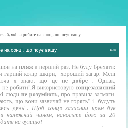
ечей, які ви робите на сонці, що псує вашу
те на сонці, що псує вашу
14:54
ішов на
пляж
в перший раз. Не буду брехати:
ти гарний колір шкіри, хороший загар. Мені
 хоча я знаю, що це
не добре
. Однак,
о не робити!.Я використовую
сонцезахисний
які люди
не розуміють,
про правила засмаги.
ають, що вони зазвичай не горять" і будуть
есь день".
Щоб сонце захисний крем був
в належний чином, наносьте його за 20
одите на вулицю!