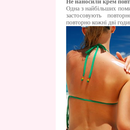
Не наносили крем пов
Одна з найбільших поми
застосовують повтор
повторно кожні дві годи