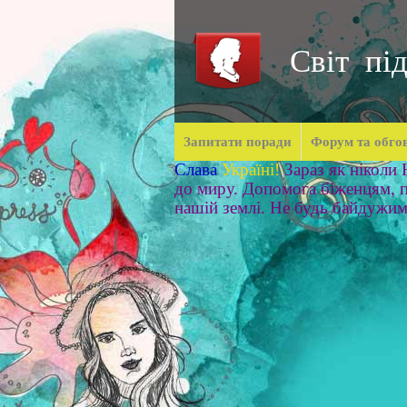
Світ під
Запитати поради
Форум та обго
Слава
Україні!
Зараз як ніколи
до миру. Допомога біженцям, п
нашій землі. Не будь байдужи