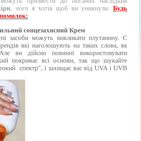
можуть призвести до поганих наслідкив
іри
, чого я хотів щоб ви уникнули.
Будь
 помилок:
ильний сонцезахисний Крем
ні засоби можуть викликати плутанину. Є
 брендів які наголошують на таких слова, як
 Але ви дійсно повинні використовувати
кий покриває всі основи, так що шукайте
окий спектр", і захищає вас від UVA і UVB