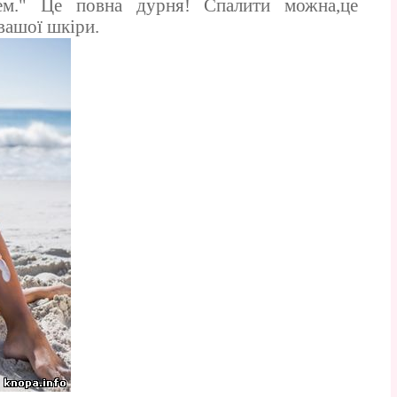
ем." Це повна дурня! Спалити можна,це
 вашої шкіри.