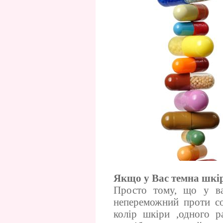
Якщо у Вас темна шкі
Просто тому, що у ва
непереможний проти со
колір шкіри ,одного р