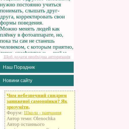
Щоб додати необхідна авторизація
Наш Порадник
Новини сайту
Чим небезпечний синдром
заниженої самооцінки? Як
зрозуміти,
Форум:
Школа - навчання
Автор теми: Olenochka
Автор останнього