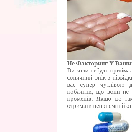
Не Факторинг У Ваших
Ви коли-небудь приймал
сонячний опік з нізвід
вас супер чутлівою д
побачити, що вони не 
променів. Якщо це так
отримати неприємний оп