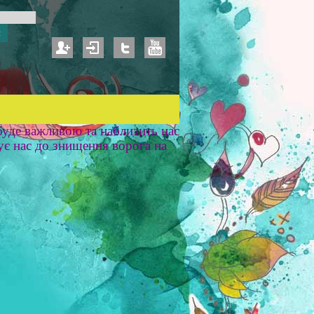
уде важливою та наблизить нас
ує нас до знищення ворога на