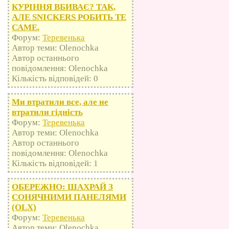
КУРІННЯ ВБИВАЄ? ТАК,
АЛЕ SNICKERS РОБИТЬ ТЕ
САМЕ.
Форум:
Теревенька
Автор теми: Olenochka
Автор останнього
повідомлення: Olenochka
Кількість відповідей: 0
Ми втратили все, але не
втратили гідність
Форум:
Теревенька
Автор теми: Olenochka
Автор останнього
повідомлення: Olenochka
Кількість відповідей: 1
ОБЕРЕЖНО: ШАХРАЙ З
СОНЯЧНИМИ ПАНЕЛЯМИ
(OLX)
Форум:
Теревенька
Автор теми: Olenochka