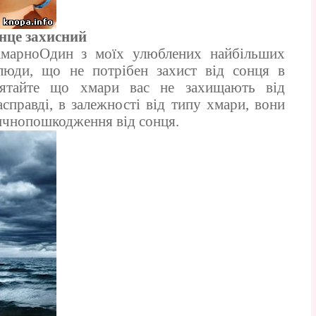
нце захисний
ХмарноОдин з моїх улюблених найбільших
люди, що не потрібен захист від сонця в
мятайте що хмари вас не захищають від
справді, в залежності від типу хмари, вони
ичнопошкодження від сонця.