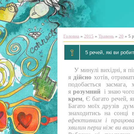
Головна
»
2015
»
Травень
»
20
» 5 р
5 речей, які ви роби
У минулі вихідні, я п
я
дійсно
хотів, отрима
подобається засмага,
я
розумний
і знаю чог
крем
, Є багато речей, 
Багато моїх друзів дум
знаходитись на сонці в
ефективним і працюва
хвилин перш ніж ви вих