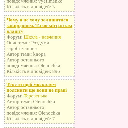
повідомлення: vyefimenko
Кількість відповідей: 3
Чому я не хочу залишитися
закордоном. Та як мігрантам
влашту
Форум:
Школа - навчання
Опис теми: Роздуми
заробітчанина
Автор теми: knopa
Автор останнього
повідомлення: Olenochka
Кількість відповідей: 896
Тексти щоб москалям
пояснити що вони не праві
Форум:
Теревенька
Автор теми: Olenochka
Автор останнього
повідомлення: Olenochka
Кількість відповідей: 7