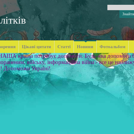
літків
ворення
Цікаві цитати
Статті
Новини
Фотоальбом
 НАША країна потребує допомоги. Будь-яка допомога б
ораненим, війську, інформаційна війна - все це наближ
м! Допоможи Україні!