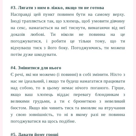
#3. Лягати з ним в ліжко, якщо ти не готова
Насправді цей пункт повинен бути на самому верху.
Іноді трапляється так, що хлопець, щоб умовити дівчину
на секс, намагається на неї тиснути, вимагаючи від неї
доказів любові. Ти ніколи не повинна на це
погоджуватися, і робити це тільки тому, що ти
відчуваєш тиск з його боку. Погоджуючись, ти можеш
потім дуже шкодувати.
#4. Змінитися для нього
Є речі, які ми можемо (і повинні) в собі змінити. Ніхто з
нас не ідеальний, і якщо ти будеш намагатися працювати
над собою, то в цьому немає нічого поганого. Гірше,
якщо ваш хлопець віддає перевагу блондинкам з
великими грудьми, а ти є брюнеткою з невеликий
бюстом. Якщо він чинить тиск та вмовляє на втручання
у свою зовнішність, то ні в якому разі не повинна
погоджуватися на щось подібне.
#5. Давати йому гроші