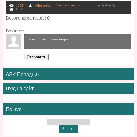
Теги
:
відносини
1095
Olenochka
0.0
/
0
Всього коментарів
:
0
Войдите:
Отправить
ASK Порадник
Вхід на сайт
Пошук