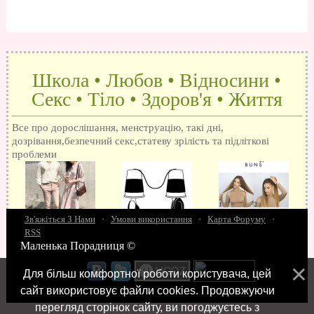
Школа • Любов • Відносини •
Секс • Тіло • Здоров'я • Життя
Все про дорослішання, менструацію, такі дні,
дозрівання,безпечний секс,статеву зрілість та підліткові
проблеми
Зв'яжіться З Нами
·
Умови використання
·
Карта Форуму
·
RSS
Маленька Порадниця ©
15 запитань про секс
Як досягти оргазм
Біль при сексі
Анальний секс
Про
поцілунки
Позбуваємось синців
завагітніти після першого разу
Хлопець хоче сексу
Як
Для більш комфортної роботи користувача, цей
робити мінєт
"Люблю" і "кохаю" різниця
Про перший секс
Займатися сексом
сайт використовує файли cookies. Продовжуючи
перегляд сторінок сайту, ви погоджуєтесь з