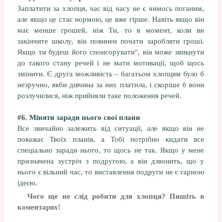
Заплатити за хлопця, час від часу не є чимось поганим,
але якщо це стає нормою, це вже гірше. Навіть якщо він
має менше грошей, ніж Ти, то в момент, коли ви
закінчите школу, він повинен почати заробляти гроші.
Якщо ти будеш його спонсорувати", він може звикнути
до такого стану речей і не мати мотивації, щоб щось
змінити. Є друга можливість – багатьом хлопцям було б
незручно, якби дівчина за них платила, і скоріше б вони
розлучилися, ніж прийняли таке положення речей.
#6. Міняти заради нього свої плани
Все звичайно залежить від ситуації, але якщо він не
поважає Твоїх планів, а Тобі потрібно кидати все
спеціально заради нього, то щось не так. Якщо у мене
призначена зустріч з подругою, а він дзвонить, що у
нього є вільний час, то виставлення подруги не є гарною
ідеєю.
Чого ще не слід робити для хлопця? Пишіть в
коментарях!