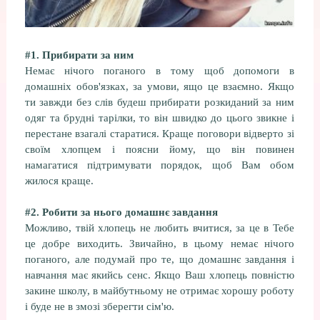
#1. Прибирати за ним
Немає нічого поганого в тому щоб допомоги в
домашніх обов'язках, за умови, ящо це взаємно. Якщо
ти завжди без слів будеш прибирати розкиданий за ним
одяг та брудні тарілки, то він швидко до цього звикне і
перестане взагалі старатися. Краще поговори відверто зі
своїм хлопцем і поясни йому, що він повинен
намагатися підтримувати порядок, щоб Вам обом
жилося краще.
#2. Робити за нього домашнє завдання
Можливо, твій хлопець не любить вчитися, за це в Тебе
це добре виходить. Звичайно, в цьому немає нічого
поганого, але подумай про те, що домашнє завдання і
навчання має якийсь сенс. Якщо Ваш хлопець повністю
закине школу, в майбутньому не отримає хорошу роботу
і буде не в змозі зберегти сім'ю.