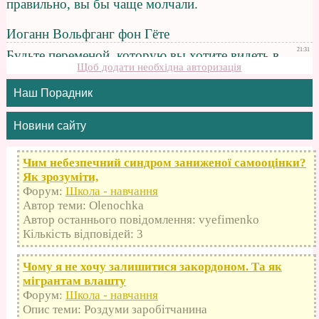
Щоб додати необхідна авторизація
Наш Порадник
Новини сайту
Чим небезпечний синдром заниженої самооцінки?
Як зрозуміти,
Форум:
Школа - навчання
Автор теми: Olenochka
Автор останнього повідомлення: vyefimenko
Кількість відповідей: 3
Чому я не хочу залишитися закордоном. Та як
мігрантам влашту
Форум:
Школа - навчання
Опис теми: Роздуми заробітчанина