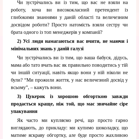
Чи зустрічались ви із тим, що вас не взяли на
роботу, хоча ви висококласний претендент із
глибокими знаннями у даній області та величезним
досвідом роботи? Просто натомість взяли сестру чи
брата одного із топ менеджерів у компанії?
2) Усі люди намагаються вас вчити, не маючи і
мінімальних знань у даній галузі
Чи зустрічались ви із тим, що ваша бабуся, дідусь,
мама або тато вчать вас як правильно поводитись у тій
чи іншій ситуації, навіть якщо вони у ній ніколи не
були? “Ми прожили життя, у нас величезний досвід у
всьому”, – кажуть вони.
3) Цукерок із хорошою обгорткою завжди
продається краще, ніж той, що має звичайне сіре
упакування
Як часто ми купляємо речі, що просто гарно
виглядають, до прикладу: ми купимо шоколадку, що
матиме яскраву обгортку, але буде просто жахливою