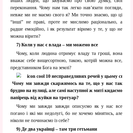
інших людей, що забуваємо про свою думку, свої
переконання. Чому нам так легко нав’язати погляди,
невже ми не маємо свого я? Ми точно знаємо, що ці
“інші” не праві, проте не мислимо раціонально, а
радше емоційно, і як результат віримо у те, у що не
можна вірити?
7) Коли у нас є влада – ми можемо все
Чому, коли людина отримує владу та гроші, вона
вважає себе вищесортною, такою, котрій можна все,
представником Бога на землі?
Чому ми завжди скаржимось на те, що у нас так
брудно на вулиці, але самі наступної ж миті кидаємо
папірець від жуйки на тротуар?
Чому ми завжди завжди описуємо як у нас все
погано і які ми недолугі, бо не хочемо мінятись, але
ніколи не починаємо із себе?
9) Де два українці – там три гетьмани