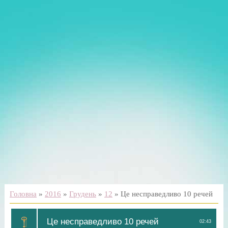
Головна
»
2016
»
Грудень
»
12
» Це несправедливо 10 речей
Це несправедливо 10 речей
02:43