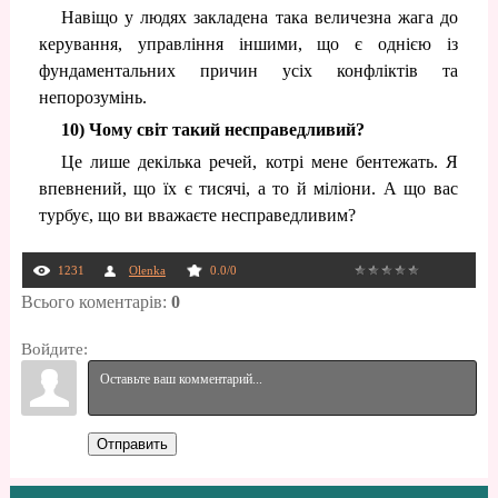
Навіщо у людях закладена така величезна жага до
керування, управління іншими, що є однією із
фундаментальних причин усіх конфліктів та
непорозумінь.
10) Чому світ такий несправедливий?
Це лише декілька речей, котрі мене бентежать. Я
впевнений, що їх є тисячі, а то й міліони. А що вас
турбує, що ви вважаєте несправедливим?
1231
Olenka
0.0
/
0
Всього коментарів
:
0
Войдите:
Отправить