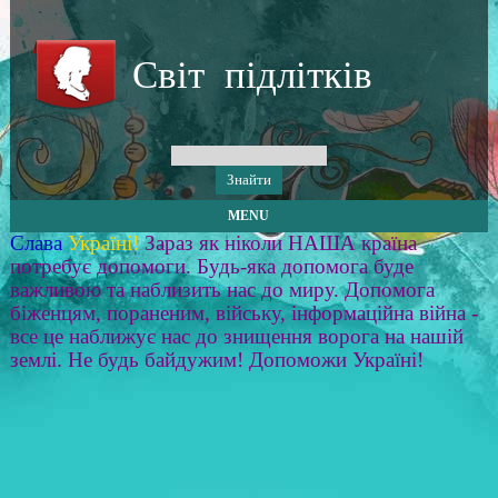
Світ підлітків
MENU
Слава
Україні!
Зараз як ніколи НАША країна
потребує допомоги. Будь-яка допомога буде
важливою та наблизить нас до миру. Допомога
біженцям, пораненим, війську, інформаційна війна -
все це наближує нас до знищення ворога на нашій
землі. Не будь байдужим! Допоможи Україні!