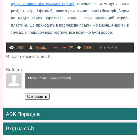
, оскільки вони можуть нести
одягу на основі бактеріальної інфекції
речі, як шкіра і фекалії, плюс з дихальних шляхів бактерії. З цим
не надто важко боротися , хоча ... поки маленький стриб-
пластика, що приходить в промежині практично марні, якщо ти в
трусах, в примірочному костюмі, все повинно бути добре.
Теги
:
літо 2016
1460
Olenka
0.0
/
0
Всього коментарів
:
0
Войдите:
Отправить
ASK Порадник
Вхід на сайт