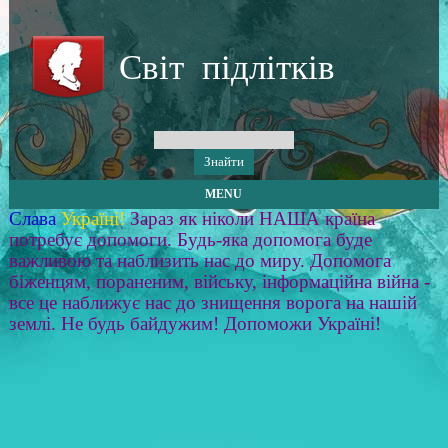
Світ підлітків
MENU
Слава
Україні!
Зараз як ніколи НАША країна
потребує допомоги. Будь-яка допомога буде
важливою та наблизить нас до миру. Допомога
біженцям, пораненим, війську, інформаційна війна -
все це наближує нас до знищення ворога на нашій
землі. Не будь байдужим! Допоможи Україні!