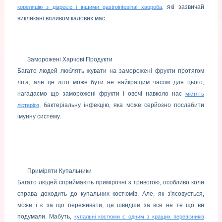
, які зазвичай
кореляцію з діареєю і іншими gastrointesinal хвороба
викликані впливом калових мас.
Заморожені Харчові Продукти
Багато людей люблять жувати на заморожені фрукти протягом
літа, але це літо може бути не найкращим часом для цього,
нагадаємо що заморожені фрукти і овочі навколо нас
містять
, бактеріальну інфекцію, яка може серйозно послабити
лістеріоз
імунну систему.
Приміряти Купальники
Багато людей сприймають примірочні з тривогою, особливо коли
справа доходить до купальних костюмів. Але, як з'ясовується,
може і є за що переживати, це швидше за все не те що ви
подумали. Мабуть,
купальні костюми є одним з кращих перевізників