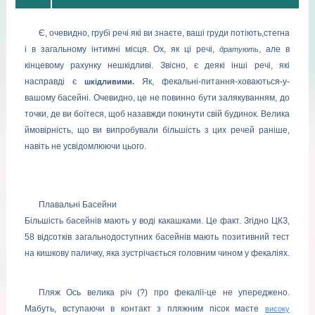
Є, очевидно, грубі речі які ви знаєте, ваші груди потіють,стегна
і в загальному інтимні місця. Ох, як ці речі,
, але в
дратують
кінцевому рахунку нешкідливі. Звісно, є деякі інші речі, які
насправді є
Як, фекальні-питання-ховаються-у-
шкідливими.
вашому басейні. Очевидно, це не повинно бути залякуванням, до
точки, де ви боїтеся, щоб назавжди покинути свій будинок. Велика
ймовірність, що ви випробували більшість з цих речей раніше,
навіть не усвідомлюючи цього.
Плавальні Басейни
Більшість басейнів мають у воді какашками. Це факт.
Згідно ЦКЗ,
58 відсотків загальнодоступних басейнів мають позитивний тест
на кишкову паличку, яка зустрічається головним чином у фекаліях.
Пляж Ось велика річ (?) про фекалії-це не упереджено.
Мабуть, вступаючи в контакт з пляжним пісок маєте
високу