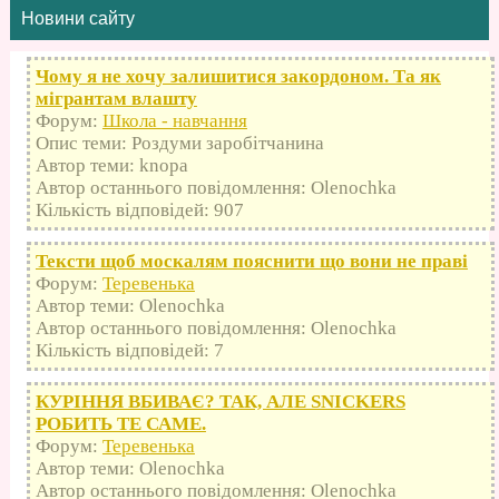
Новини сайту
Чому я не хочу залишитися закордоном. Та як
мігрантам влашту
Форум:
Школа - навчання
Опис теми: Роздуми заробітчанина
Автор теми: knopa
Автор останнього повідомлення: Olenochka
Кількість відповідей: 907
Тексти щоб москалям пояснити що вони не праві
Форум:
Теревенька
Автор теми: Olenochka
Автор останнього повідомлення: Olenochka
Кількість відповідей: 7
КУРІННЯ ВБИВАЄ? ТАК, АЛЕ SNICKERS
РОБИТЬ ТЕ САМЕ.
Форум:
Теревенька
Автор теми: Olenochka
Автор останнього повідомлення: Olenochka