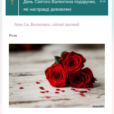
День Святого Валентина подарунки,
00:08
які насправді дивовижні
День Св. Валентина: світові традиції
Рози