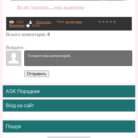
Be my Valentine…день валентина
Теги
:
подарунки
,
1325
Olenochka
Валентина
0.0
/
0
Всього коментарів
:
0
Войдите:
Отправить
ASK Порадник
Вхід на сайт
Пошук