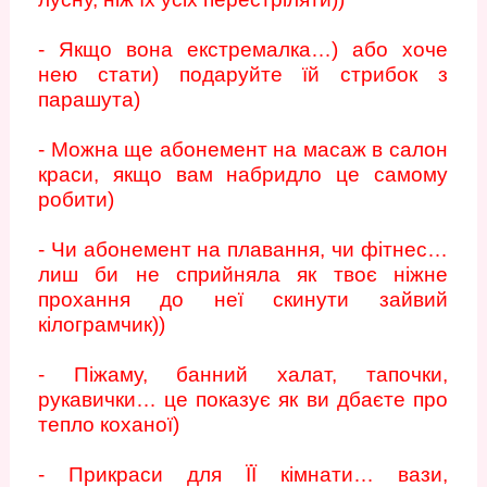
- Якщо вона екстремалка…) або хоче
нею стати) подаруйте їй стрибок з
парашута)
- Можна ще абонемент на масаж в салон
краси, якщо вам набридло це самому
робити)
- Чи абонемент на плавання, чи фітнес…
лиш би не сприйняла як твоє ніжне
прохання до неї скинути зайвий
кілограмчик))
- Піжаму, банний халат, тапочки,
рукавички… це показує як ви дбаєте про
тепло коханої)
- Прикраси для ЇЇ кімнати… вази,