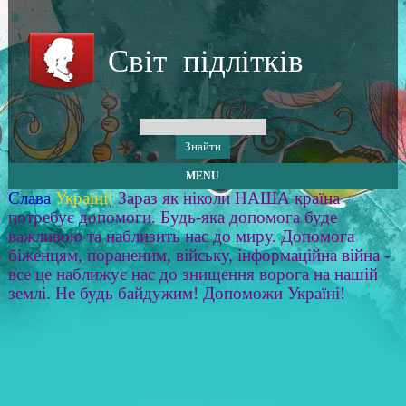
Світ підлітків
MENU
Слава
Україні!
Зараз як ніколи НАША країна
потребує допомоги. Будь-яка допомога буде
важливою та наблизить нас до миру. Допомога
біженцям, пораненим, війську, інформаційна війна -
все це наближує нас до знищення ворога на нашій
землі. Не будь байдужим! Допоможи Україні!