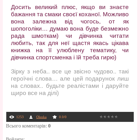
Досить великий плюс, якщо ви знаєте
бажання та смаки своєї коханої. Можливо
вона залежна від чогось, от як
шопоголіки… думаю вона буде безмежно
рада шмоткам) чи дівчинка читати
любить, так для неї щастя якась цікава
книжка на її улюблену тематику, чи
дівчинка спортсменка і їй треба гирю)
Зірку з неба.. все це звісно чудово.. такі
героїчні слова… але цей подарунок лиш
на словах.. будьте реалістами і даруйте
щиро все на ділі)
1253
Olenka
0.0
/
0
Всього коментарів
:
0
Войдите: