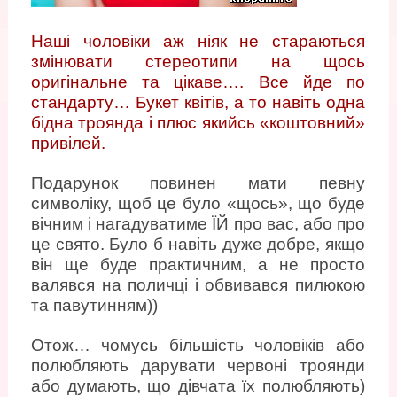
Наші чоловіки аж ніяк не стараються
змінювати стереотипи на щось
оригінальне та цікаве…. Все йде по
стандарту… Букет квітів, а то навіть одна
бідна троянда і плюс якийсь «коштовний»
привілей.
Подарунок повинен мати певну
символіку, щоб це було «щось», що буде
вічним і нагадуватиме ЇЙ про вас, або про
це свято. Було б навіть дуже добре, якщо
він ще буде практичним, а не просто
валявся на поличці і обвивався пилюкою
та павутинням))
Отож… чомусь більшість чоловіків або
полюбляють дарувати червоні троянди
або думають, що дівчата їх полюбляють)