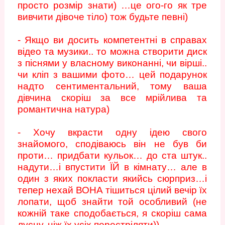
просто розмір знати) …це ого-го як тре
вивчити дівоче тіло) тож будьте певні)
- Якщо ви досить компетентні в справах
відео та музики.. то можна створити диск
з піснями у власному виконанні, чи вірші..
чи кліп з вашими фото… цей подарунок
надто сентиментальний, тому ваша
дівчина скоріш за все мрійлива та
романтична натура)
- Хочу вкрасти одну ідею свого
знайомого, сподіваюсь він не був би
проти… придбати кульок… до ста штук..
надути…і впустити ЇЙ в кімнату… але в
один з яких покласти якийсь сюрприз…і
тепер нехай ВОНА тішиться цілий вечір їх
лопати, щоб знайти той особливий (не
кожній таке сподобається, я скоріш сама
лусну, ніж їх усіх перестріляти))