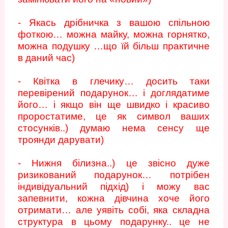
- Якась дрібничка з вашою спільною
фоткою… можна майку, можна горнятко,
можна подушку …що їй більш практичне
в даний час)
- Квітка в глечику… досить таки
перевірений подарунок… і доглядатиме
його… і якщо він ще швидко і красиво
проростатиме, це як символ ваших
стосунків..) думаю нема сенсу ще
троянди дарувати)
- Нижня білизна..) це звісно дуже
ризикований подарунок… потрібен
індивідуальний підхід) і можу вас
запевнити, кожна дівчина хоче його
отримати… але уявіть собі, яка складна
структура в цьому подарунку.. це не