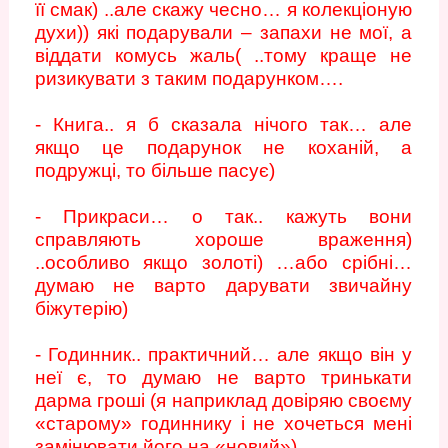
її смак) ..але скажу чесно… я колекціоную
духи)) які подарували – запахи не мої, а
віддати комусь жаль( ..тому краще не
ризикувати з таким подарунком….
- Книга.. я б сказала нічого так… але
якщо це подарунок не коханій, а
подружці, то більше пасує)
- Прикраси… о так.. кажуть вони
справляють хороше враження)
..особливо якщо золоті) …або срібні…
думаю не варто дарувати звичайну
біжутерію)
- Годинник.. практичний… але якщо він у
неї є, то думаю не варто тринькати
дарма гроші (я наприклад довіряю своєму
«старому» годиннику і не хочеться мені
замінювати його на «новий»)