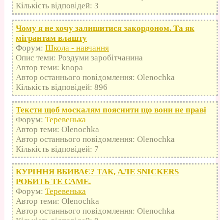
Кількість відповідей: 3
Чому я не хочу залишитися закордоном. Та як
мігрантам влашту
Форум:
Школа - навчання
Опис теми: Роздуми заробітчанина
Автор теми: knopa
Автор останнього повідомлення: Olenochka
Кількість відповідей: 896
Тексти щоб москалям пояснити що вони не праві
Форум:
Теревенька
Автор теми: Olenochka
Автор останнього повідомлення: Olenochka
Кількість відповідей: 7
КУРІННЯ ВБИВАЄ? ТАК, АЛЕ SNICKERS
РОБИТЬ ТЕ САМЕ.
Форум:
Теревенька
Автор теми: Olenochka
Автор останнього повідомлення: Olenochka