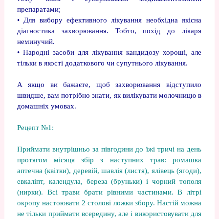
препаратами;
• Для вибору ефективного лікування необхідна якісна
діагностика захворювання. Тобто, похід до лікаря
неминучий.
• Народні засоби для лікування кандидозу хороші, але
тільки в якості додаткового чи супутнього лікування.
А якщо ви бажаєте, щоб захворювання відступило
швидше, вам потрібно знати, як вилікувати молочницю в
домашніх умовах.
Рецепт №1:
Приймати внутрішньо за півгодини до їжі тричі на день
протягом місяця збір з наступних трав: ромашка
аптечна (квітки), деревій, шавлія (листя), ялівець (ягоди),
евкаліпт, календула, береза (бруньки) і чорний тополя
(нирки). Всі трави брати рівними частинами. В літрі
окропу настоювати 2 столові ложки збору. Настій можна
не тільки приймати всередину, але і використовувати для