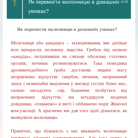
Як перемогти молочницю в домашніх
16:29
умовах?
Як перемогти молочницю в домашніх умовах?
Молочниця або кандидоз – захворювання, яке допікає
всю прекрасну половину людства. Грибок під назвою
«кандіда», потрапивши на слизову оболонку статевих
органів, починає розмножуватися. Така поведінка
дрожжеподобного гриба доставляє людині масу
неприємних відчуттів: свербіж, печіння, неприємний
запах і незвичайні виділення у вигляді густих білих мас,
сильно нагадують сир. Бажаючи позбутися від
неприємних відчуттів, ми штудируем медичні
довідники, «плаваємо» в інеті і оббиваємо поріг Жіночої
консультації. А прагнемо ми для того щоб дізнатися, як
вилікувати молочницю.
Примітно, що більшість з нас вважають молочницю
виключно жіночим захворюванням. Але така думка в