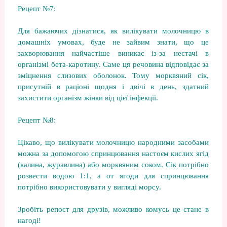
Рецепт №7:
Для бажаючих дізнатися, як вилікувати молочницю в
домашніх умовах, буде не зайвим знати, що це
захворювання найчастіше виникає із-за нестачі в
організмі бета-каротину. Саме ця речовина відповідає за
зміцнення слизових оболонок. Тому морквяний сік,
присутній в раціоні щодня і двічі в день, здатний
захистити організм жінки від цієї інфекції.
Рецепт №8:
Цікаво, що вилікувати молочницю народними засобами
можна за допомогою спринцювання настоєм кислих ягід
(калина, журавлина) або морквяним соком. Сік потрібно
розвести водою 1:1, а от ягоди для спринцювання
потрібно використовувати у вигляді морсу.
Зробіть репост для друзів, можливо комусь це стане в
нагоді!