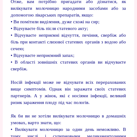
Отже, вам потрібно пригадати або дізнатися, як
вилікувати молочницю народними засобами або за
допомогою лікарських препаратів, якщо:
• Ви помітили виділення, дуже схожі на сир;
• Відчуваєте біль після статевого акту;
• Відчуваєте неприємні відчуття, печіння, свербіж або
біль при контакті слизової статевих органів з водою або
сечею;
• Відчуваєте неприємний запах;
• В області зовнішніх статевих органів ви відчуваєте
свербіж.
Носій інфекції може не відчувати всіх перерахованих
вище симптомів. Однак він заражати своїх статевих
партнерів. А у жінок, які є носіями інфекції, великий
ризик зараження плоду під час пологів.
Як би ви не хотіли вилікувати молочницю в домашніх
умовах, варто знати, що:
• Вилікувати молочницю за один день неможливо. В
тому числі і суперновыми медикаментозними