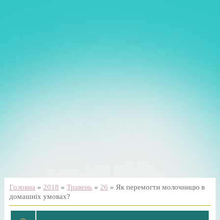
Головна
»
2018
»
Травень
»
26
» Як перемогти молочницю в
домашніх умовах?