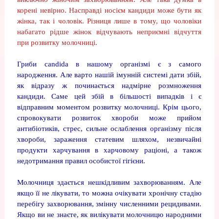
корені невірно. Насправді носієм кандиди може бути як
жінка, так і чоловік. Різниця лише в тому, що чоловіки
набагато рідше жінок відчувають неприємні відчуття
при розвитку молочниці.
Гриби candida в нашому організмі є з самого
народження. Але варто нашій імунній системі дати збій,
як відразу ж починається надмірне розмноження
кандиди. Саме цей збій в більшості випадків і є
відправним моментом розвитку молочниці. Крім цього,
спровокувати розвиток хвороби може прийом
антибіотиків, стрес, сильне ослаблення організму після
хвороби, зараження статевим шляхом, незвичайні
продукти харчування в харчовому раціоні, а також
недотримання правил особистої гігієни.
Молочниця здається нешкідливим захворюванням. Але
якщо її не лікувати, то можна очікувати хронічну стадію
перебігу захворювання, змінну численними рецидивами.
Якщо ви не знаєте, як вилікувати молочницю народними