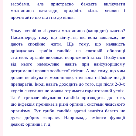
засобами, але пристрасно бажаєте вилікувати
молочницю назавжди, приділіть кілька хвилин і
прочитайте цю статтю до кінця.
Чому потрібно лікувати молочницю (кандидоз) вчасно?
Насамперед, тому що відчуття, які вона викликає, не
дають спокійно жити. Ще тому, що наявність
дріжджових грибів candida на слизовій оболонці
статевих органів викликає неприємний запах. Позбутися
від нього неможливо навіть при найсуворішому
дотриманні правил особистої гігієни. А ще тому, що чим
довше не лікувати молочницю, тим вона стійкіше до дії
препаратів. Іноді навіть доходить до того, що після 2-3-х
курсів лікування не можна отримати гарантований успіх.
Та й тривале лікування candida призводить до того,
що інфекція проникає в різні органи і системи людського
організму. Тут гриби candida здатні накоїти багато не
дуже добрих «справ». Наприклад, змінити функції
деяких органів і т. д.