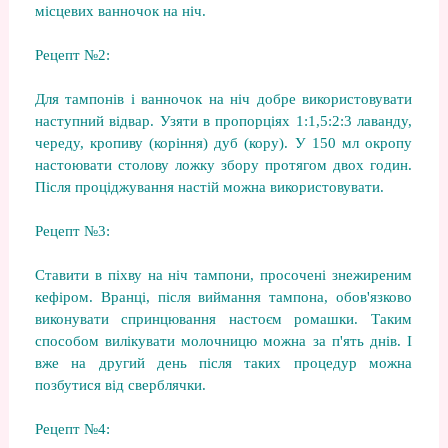
місцевих ванночок на ніч.
Рецепт №2:
Для тампонів і ванночок на ніч добре використовувати
наступний відвар. Узяти в пропорціях 1:1,5:2:3 лаванду,
череду, кропиву (коріння) дуб (кору). У 150 мл окропу
настоювати столову ложку збору протягом двох годин.
Після проціджування настій можна використовувати.
Рецепт №3:
Ставити в піхву на ніч тампони, просочені знежиреним
кефіром. Вранці, після виймання тампона, обов'язково
виконувати спринцювання настоєм ромашки. Таким
способом вилікувати молочницю можна за п'ять днів. І
вже на другий день після таких процедур можна
позбутися від сверблячки.
Рецепт №4: