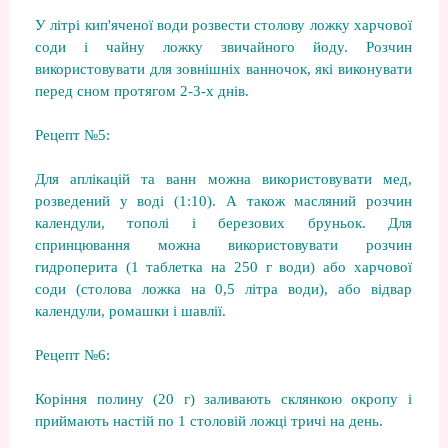
У літрі кип'яченої води розвести столову ложку харчової
соди і чайну ложку звичайного йоду. Розчин
використовувати для зовнішніх ванночок, які виконувати
перед сном протягом 2-3-х днів.
Рецепт №5:
Для аплікацій та ванн можна використовувати мед,
розведений у воді (1:10). А також масляний розчин
календули, тополі і березових бруньок. Для
спринцювання можна використовувати розчин
гидроперита (1 таблетка на 250 г води) або харчової
соди (столова ложка на 0,5 літра води), або відвар
календули, ромашки і шавлії.
Рецепт №6:
Коріння полину (20 г) заливають склянкою окропу і
приймають настій по 1 столовій ложці тричі на день.