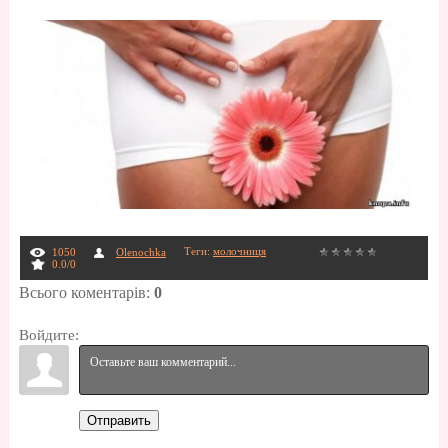
Теги
:
молочниця
1050
Olenochka
0.0
/
0
Всього коментарів
:
0
Войдите:
Отправить