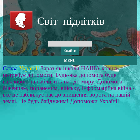
Світ підлітків
MENU
Слава
Україні!
Зараз як ніколи НАША країна
потребує допомоги. Будь-яка допомога буде
важливою та наблизить нас до миру. Допомога
біженцям, пораненим, війську, інформаційна війна -
все це наближує нас до знищення ворога на нашій
землі. Не будь байдужим! Допоможи Україні!