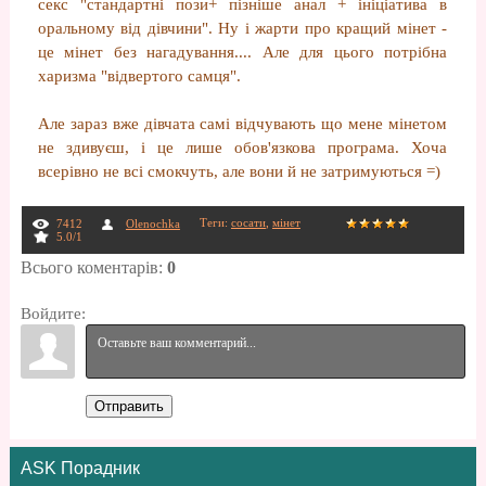
секс "стандартні пози+ пізніше анал + ініціатива в
оральному від дівчини". Ну і жарти про кращий мінет -
це мінет без нагадування.... Але для цього потрібна
харизма "відвертого самця".
Але зараз вже дівчата самі відчувають що мене мінетом
не здивуєш, і це лише обов'язкова програма. Хоча
всерівно не всі смокчуть, але вони й не затримуються =)
Теги
:
сосати
,
мінет
7412
Olenochka
5.0
/
1
Всього коментарів
:
0
Войдите:
Отправить
ASK Порадник