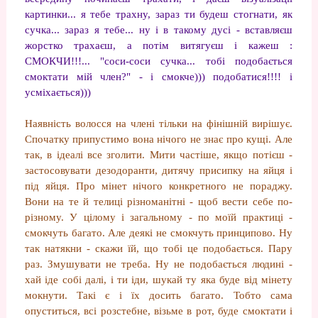
картинки... я тебе трахну, зараз ти будеш стогнати, як
сучка... зараз я тебе... ну і в такому дусі - вставляєш
жорстко трахаєш, а потім витягуєш і кажеш :
СМОКЧИ!!!... "соси-соси сучка... тобі подобається
смоктати мій член?" - і смокче))) подобатися!!!! і
усміхається)))
Наявність волосся на члені тільки на фінішній вирішує.
Спочатку припустимо вона нічого не знає про кущі. Але
так, в ідеалі все зголити. Мити частіше, якщо потієш -
застосовувати дезодоранти, дитячу присипку на яйця і
під яйця. Про мінет нічого конкретного не пораджу.
Вони на те й телиці різноманітні - щоб вести себе по-
різному. У цілому і загальному - по моїй практиці -
смокчуть багато. Але деякі не смокчуть принципово. Ну
так натякни - скажи їй, що тобі це подобається. Пару
раз. Змушувати не треба. Ну не подобається людині -
хай іде собі далі, і ти іди, шукай ту яка буде від мінету
мокнути. Такі є і їх досить багато. Тобто сама
опуститься, всі розстебне, візьме в рот, буде смоктати і