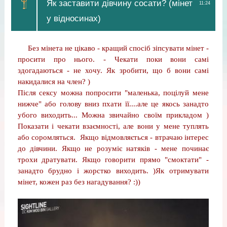
Як заставити дівчину сосати? (мінет
11:24
у відносинах)
Без мінета не цікаво - кращий спосіб зіпсувати мінет -
просити про нього. - Чекати поки вони самі
здогадаються - не хочу. Як зробити, що б вони самі
накидалися на член? )
Після сексу можна попросити "маленька, поцілуй мене
нижче" або голову вниз пхати її....але це якось занадто
убого виходить... Можна звичайно своїм прикладом )
Показати і чекати взаємності, але вони у мене туплять
або соромляться. Якщо відмовляється - втрачаю інтерес
до дівчини. Якщо не розуміє натяків - мене починає
трохи дратувати. Якщо говорити прямо "смоктати" -
занадто брудно і жорстко виходить. )Як отримувати
мінет, кожен раз без нагадування? :))