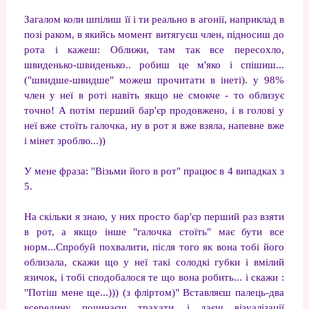
Загалом коли шпілиш її і ти реально в агонії, наприклад в
позі раком, в якийсь момент витягуєш член, підносиш до
рота і кажеш: Оближи, там так все пересохло,
швиденько-швиденько.. робиш це м'яко і спішиш...
("швидше-швидше" можеш прочитати в інеті). у 98%
член у неї в роті навіть якщо не смокче - то облизує
точно! А потім перший бар'єр продовжено, і в голові у
неї вже стоїть галочка, ну в рот я вже взяла, напевне вже
і мінет зроблю...))
У мене фраза: "Візьми його в рот" працює в 4 випадках з
5.
На скільки я знаю, у них просто бар'єр перший раз взяти
в рот, а якщо інше "галочка стоїть" має бути все
норм...Спробуй похвалити, після того як вона тобі його
облизала, скажи що у неї такі солодкі губки і вмілий
язичок, і тобі сподобалося те що вона робить... і скажи :
"Потіш мене ще...))) (з фліртом)" Вставляєш палець-два
всередину починаєш трахати, і даєш візуалізації