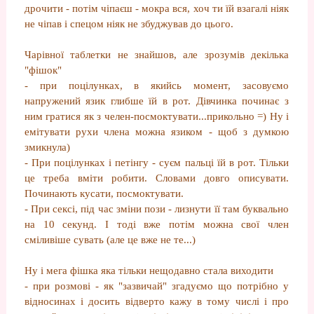
дрочити - потім чіпаєш - мокра вся, хоч ти їй взагалі ніяк
не чіпав і спецом ніяк не збуджував до цього.
Чарівної таблетки не знайшов, але зрозумів декілька
"фішок"
- при поцілунках, в якийсь момент, засовуємо
напружений язик глибше їй в рот. Дівчинка починає з
ним гратися як з челен-посмоктувати...прикольно =) Ну і
емітувати рухи члена можна язиком - щоб з думкою
змикнула)
- При поцілунках і петінгу - суєм пальці їй в рот. Тільки
це треба вміти робити. Словами довго описувати.
Починають кусати, посмоктувати.
- При сексі, під час зміни пози - лизнути її там буквально
на 10 секунд. І тоді вже потім можна свої член
сміливіше сувать (але це вже не те...)
Ну і мега фішка яка тільки нещодавно стала виходити
- при розмові - як "зазвичай" згадуємо що потрібно у
відносинах і досить відверто кажу в тому числі і про