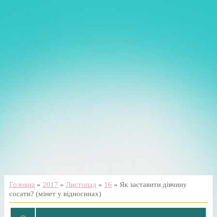
Головна
»
2017
»
Листопад
»
16
» Як заставити дівчину
сосати? (мінет у відносинах)