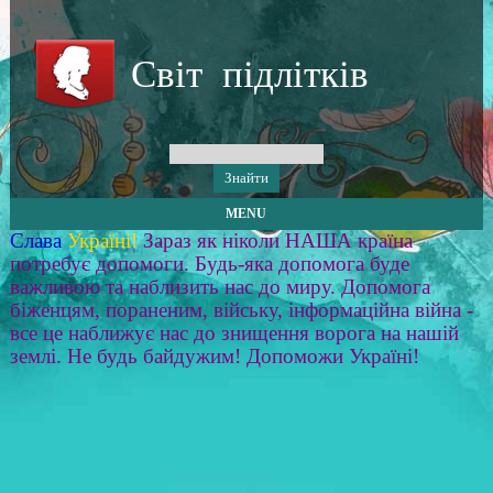
Світ підлітків
MENU
Слава
Україні!
Зараз як ніколи НАША країна
потребує допомоги. Будь-яка допомога буде
важливою та наблизить нас до миру. Допомога
біженцям, пораненим, війську, інформаційна війна -
все це наближує нас до знищення ворога на нашій
землі. Не будь байдужим! Допоможи Україні!