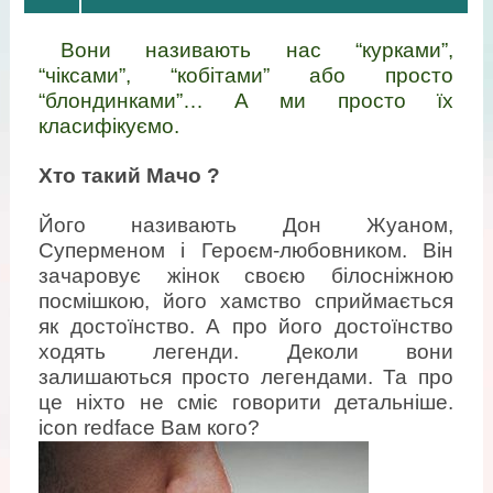
Вони називають нас “курками”,
“чіксами”, “кобітами” або просто
“блондинками”… А ми просто їх
класифікуємо.
Хто такий Мачо ?
Його називають Дон Жуаном,
Суперменом і Героєм-любовником. Він
зачаровує жінок своєю білосніжною
посмішкою, його хамство сприймається
як достоїнство. А про його достоїнство
ходять легенди. Деколи вони
залишаються просто легендами. Та про
це ніхто не сміє говорити детальніше.
icon redface Вам кого?