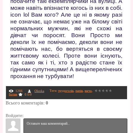
побачите такі екземплярчики на вулиці. А
може навіть впізнаєте когось із них в собі.
icon lol Вам кого? Але це ні в якому разі
не означає, що немає уже на білому світі
нормальних мужчин, які не схожі на
дівчат чи поросят. Вони Просто ми
деколи їх не помічаємо, деколи вони не
помічають нас, бо вертяться в своєму
життєвому колесі. Проте вони існують,
так само як і ті, хто з радістю стане їх
гідними супутницями! А вищеперелічених
прохання не турбувати!
Теги
:
трудоголік
,
папік
,
мачо
,
1266
Olenka
ботан
0.0
/
0
Всього коментарів
:
0
Войдите: