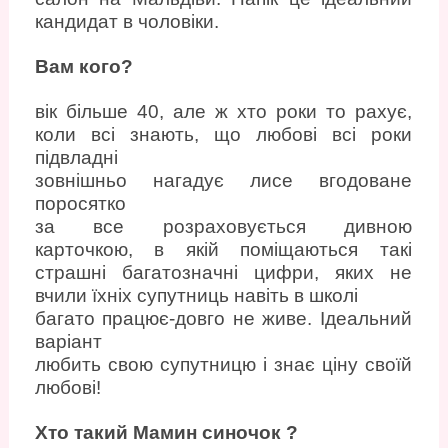
кандидат в чоловіки.
Вам кого?
вік більше 40, але ж хто роки то рахує,
коли всі знають, що любові всі роки
підвладні
зовнішньо нагадує лисе вгодоване
поросятко
за все розраховується дивною
карточкою, в якій поміщаються такі
страшні багатозначні цифри, яких не
вчили їхніх супутниць навіть в школі
багато працює-довго не живе. Ідеальний
варіант
любить свою супутницю і знає ціну своїй
любові!
Хто такий Мамин синочок ?