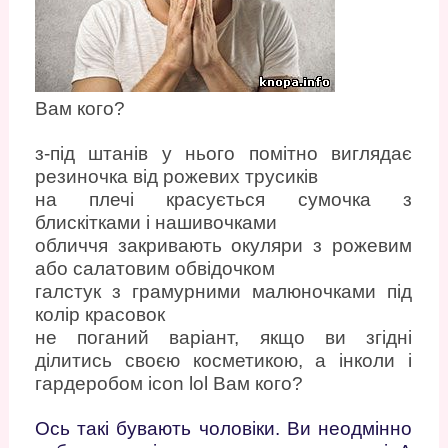
Вам кого?
з-під штанів у нього помітно виглядає
резиночка від рожевих трусиків
на плечі красується сумочка з
блискітками і нашивочками
обличчя закривають окуляри з рожевим
або салатовим обвідочком
галстук з грамурними малюночками під
колір красовок
не поганий варіант, якщо ви згідні
ділитись своєю косметикою, а інколи і
гардеробом icon lol Вам кого?
Ось такі бувають чоловіки. Ви неодмінно