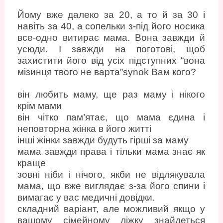
Йому вже далеко за 20, а то й за 30 і
навіть за 40, а сопельки з-під його носика
все-одно витирає мама. Вона завжди й
усюди. І завжди на поготові, щоб
захистити його від усіх підступних “вона
мізинця твого не варта”synok Вам кого?
він любить маму, ще раз маму і нікого
крім мами
він чітко пам’ятає, що мама єдина і
неповторна жінка в його житті
інші жінки завжди будуть гірші за маму
мама завжди права і тільки мама знає як
краще
зовні ніби і нічого, якби не відлякувала
мама, що вже виглядає з-за його спини і
вимагає у вас медичні довідки.
складний варіант, але можливий якщо у
вашому сімейному ліжку знайдеться