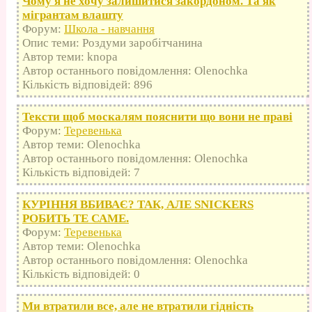
Чому я не хочу залишитися закордоном. Та як
мігрантам влашту
Форум:
Школа - навчання
Опис теми: Роздуми заробітчанина
Автор теми: knopa
Автор останнього повідомлення: Olenochka
Кількість відповідей: 896
Тексти щоб москалям пояснити що вони не праві
Форум:
Теревенька
Автор теми: Olenochka
Автор останнього повідомлення: Olenochka
Кількість відповідей: 7
КУРІННЯ ВБИВАЄ? ТАК, АЛЕ SNICKERS
РОБИТЬ ТЕ САМЕ.
Форум:
Теревенька
Автор теми: Olenochka
Автор останнього повідомлення: Olenochka
Кількість відповідей: 0
Ми втратили все, але не втратили гідність