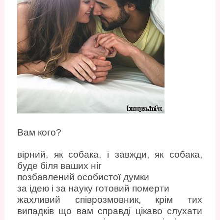
Вам кого?
вірний, як собака, і завжди, як собака,
буде біля ваших ніг
позбавлений особистої думки
за ідею і за науку готовий померти
жахливий співрозмовник, крім тих
випадків що вам справді цікаво слухати