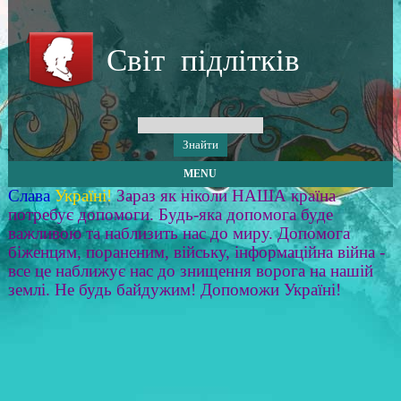
Світ підлітків
MENU
Слава
Україні!
Зараз як ніколи НАША країна
потребує допомоги. Будь-яка допомога буде
важливою та наблизить нас до миру. Допомога
біженцям, пораненим, війську, інформаційна війна -
все це наближує нас до знищення ворога на нашій
землі. Не будь байдужим! Допоможи Україні!