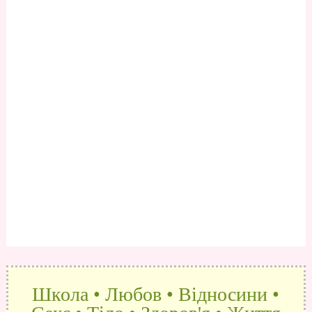
Школа • Любов • Відносини •