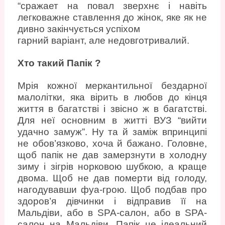
“сражает на повал зверхнє і навіть
легковажне ставлення до жінок, яке як не
дивно закінчується успіхом
гарний варіант, але недовготривалий.
Хто такий Папік ?
Мрія кожної меркантильної бездарної
малолітки, яка вірить в любов до кінця
життя в багатстві і звісно ж в багатстві.
Для неї основним в житті ВУЗ “вийти
удачно замуж”. Ну та й заміж впринципі
не обов’язково, хоча й бажано. Головне,
щоб папік не дав замерзнути в холодну
зиму і зігрів норковою шубкою, а краще
двома. Щоб не дав померти від голоду,
нагодувавши фуа-грою. Щоб подбав про
здоров’я дівчинки і відправив її на
Мальдіви, або в SPA-салон, або в SPA-
салон на Мальдіви. Папік це ідеальний