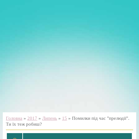
Головна
»
2017
»
Липень
»
15
» Помилки під час "прелюдії".
Ти їх теж робиш?