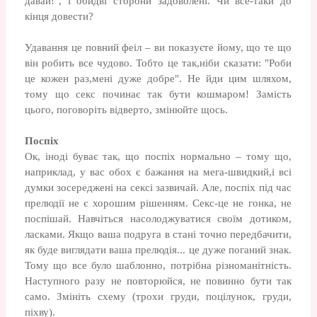
давай!", і обидві сторони задоволені. Чи все-таки до
кінця довести?
Удавання це повний феіл – ви показуєте йому, що те що
він робить все чудово. Тобто це так,ніби сказати: "Роби
це кожен раз,мені дуже добре". Не йди цим шляхом,
тому що секс починає так бути кошмаром! Замість
цього, поговоріть відверто, змінюйте щось.
Поспіх
Ок, іноді буває так, що поспіх нормально – тому що,
наприклад, у вас обох є бажання на мега-швидкий,і всі
думки зосереджені на сексі зазвичай. Але, поспіх під час
прелюдії не є хорошим рішенням. Секс-це не гонка, не
поспішай. Навчіться насолоджуватися своїм дотиком,
ласками. Якщо ваша подруга в стані точно передбачити,
як буде виглядати ваша прелюдія... це дуже поганий знак.
Тому що все було шаблонно, потрібна різноманітність.
Наступного разу не повторюйся, не повинно бути так
само. Змініть схему (трохи груди, поцілунок, груди,
піхву).