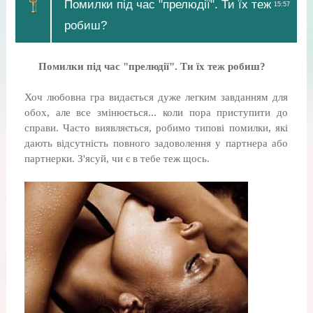
Помилки під час "прелюдії". Ти їх теж
15:57
робиш?
Помилки під час "прелюдії". Ти їх теж робиш?
Хоч любовна гра видається дуже легким завданням для
обох, але все змінюється... коли пора приступити до
справи. Часто виявляється, робимо типові помилки, які
дають відсутність повного задоволення у партнера або
партнерки. З'ясуй, чи є в тебе теж щось.