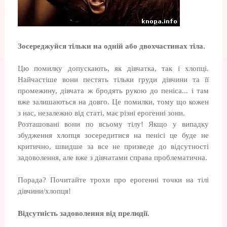
Зосередж
уйся тільки на одній або двохчастинах тіла.
Цю помилку допускають, як дівчатка, так і хлопці.
Найчастіше вони пестять тільки груди дівчини та її
промежину, дівчата ж бродять рукою до пеніса... і там
вже залишаються на довго. Це помилки, тому що кожен
з нас, незалежно від статі, має різні ерогенні зони.
Розташовані вони по всьому тілу! Якщо у випадку
збудження хлопця зосередитися на пенісі це буде не
критично, швидше за все не призведе до відсутності
задоволення, але вже з дівчатами справа проблематична.
Порада? Почитайте трохи про ерогенні точки на тілі
дівчини/хлопця!
Відсутність задоволення від прелюдії.