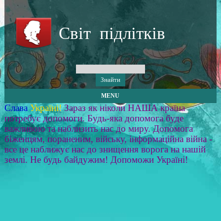
Світ підлітків
MENU
Слава
Україні!
Зараз як ніколи НАША країна
потребує допомоги. Будь-яка допомога буде
важливою та наблизить нас до миру. Допомога
біженцям, пораненим, війську, інформаційна війна -
все це наближує нас до знищення ворога на нашій
землі. Не будь байдужим! Допоможи Україні!