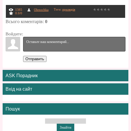
Теги
:
прилюдія
1385
Olenochka
0.0
/
0
Всього коментарів
:
0
Войдите:
Отправить
ASK Порадник
Вхід на сайт
Пошук