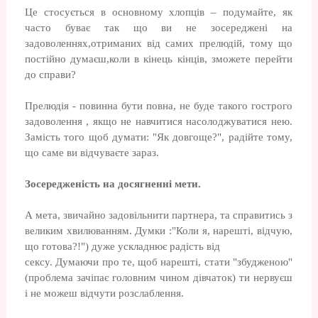
Це стосується в основному хлопців – подумайте, як
часто буває так що ви не зосереджені на
задоволеннях,отриманих від самих прелюдій, тому що
постійно думаєш,коли в кінець кінців, зможете перейти
до справи?
Прелюдія - повинна бути повна, не буде такого гострого
задоволення , якщо не навчитися насолоджуватися нею.
Замість того щоб думати: "Як довгоще?", радійте тому,
що саме ви відчуваєте зараз.
Зосередженість на досягненні мети.
А мета, звичайно задовільнити партнера, та справитись з
великим хвилюванням. Думки :"Коли я, нарешті, відчую,
що готова?!") дуже ускладнює радість від
сексу. Думаючи про те, щоб нарешті, стати "збудженою"
(проблема зачіпає головним чином дівчаток) ти нервуєш
і не можеш відчути розслаблення.