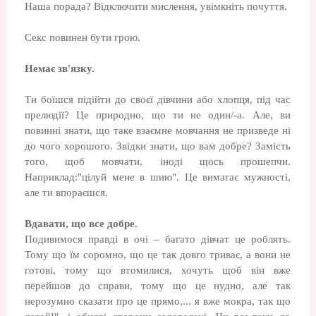
Наша порада? Відключити мислення, увімкніть почуття.
Секс повинен бути грою.
Немає зв'язку.
Ти боїшся підійти до своєї дівчини або хлопця, під час
прелюдії? Це природно, що ти не один/-а. Але, ви
повинні знати, що таке взаємне мовчання не призведе ні
до чого хорошого. Звідки знати, що вам добре? Замість
того, щоб мовчати, іноді щось прошепчи.
Наприклад:"цілуй мене в шию". Це вимагає мужності,
але ти впораєшся.
Вдавати, що все добре.
Подивимося правді в очі – багато дівчат це роблять.
Тому що їм соромно, що це так довго триває, а вони не
готові, тому що втомилися, хочуть щоб він вже
перейшов до справи, тому що це нудно, але так
нерозумно сказати про це прямо,... я вже мокра, так що