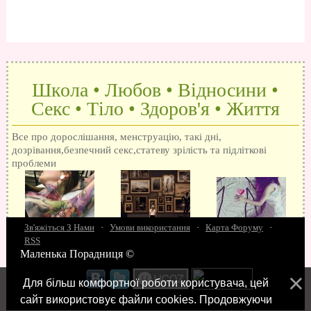
Школа • Любов • Відносини •
Секс • Тіло • Здоров'я • Життя
Все про дорослішання, менструацію, такі дні,
дозрівання,безпечний секс,статеву зрілість та підліткові
проблеми
Зв'яжіться З Нами
·
Умови використання
·
Карта Форуму
·
RSS
Маленька Порадниця ©
15 запитань про секс
Як досягти оргазм
Біль при сексі
Анальний секс
Про
поцілунки
Позбуваємось синців
завагітніти після першого разу
Хлопець хоче сексу
Як
Для більш комфортної роботи користувача, цей
робити мінєт
"Люблю" і "кохаю" різниця
Про перший секс
Займатися сексом
сайт використовує файли cookies. Продовжуючи