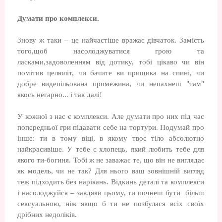
Думати про комплекс
и.
Знову ж таки – це найчастіше вражає дівчаток. Замість
того,щоб насолоджуватися грою та
ласками,задоволенням від дотику, тобі цікаво чи він
помітив целюліт, чи бачите ви прищика на спині, чи
добре видепільована промежина, чи непахнеш "там"
якось негарно... і так далі!
У кожної з нас є комплекси. Але думати про них під час
попередньої гри підавати себе на тортури. Подумай про
інше: ти в тому віці, в якому твоє тіло абсолютно
найкрасивіше. У тебе є хлопець, який любить тебе для
якого ти-богиня. Тобі ж не заважає те, що він не виглядає
як модель, чи не так? Для нього ваш зовнішній вигляд
теж підходить без нарікань. Відкинь деталі та комплекси
і насолоджуйся – завдяки цьому, ти почнеш бути більш
сексуальною, ніж якщо б ти не позбулася всіх своїх
дрібних недоліків.