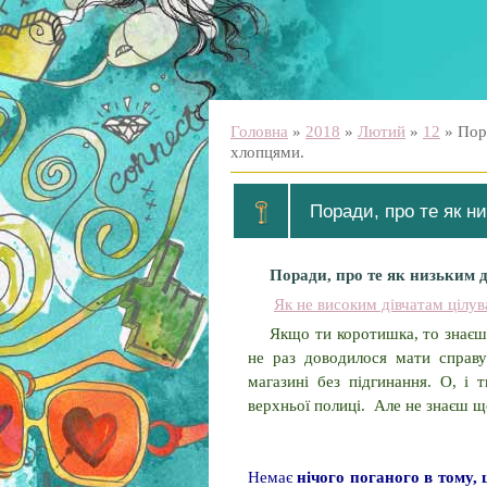
Головна
»
2018
»
Лютий
»
12
» Пора
хлопцями.
Поради, про те як н
Поради, про те як низьким 
Як не високим дівчатам цілу
Якщо ти коротишка, то знаєш,
не раз доводилося мати справ
магазині без підгинання. О, і 
верхньої полиці. Але не знаєш 
Немає
нічого поганого в тому,