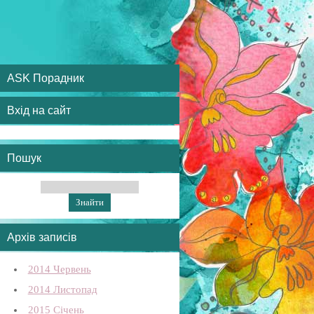
ASK Порадник
Вхід на сайт
Пошук
Архів записів
2014 Червень
2014 Листопад
2015 Січень