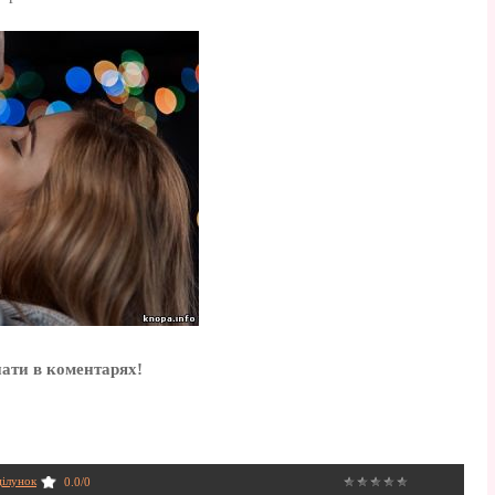
нати в коментарях!
ілунок
0.0
/
0