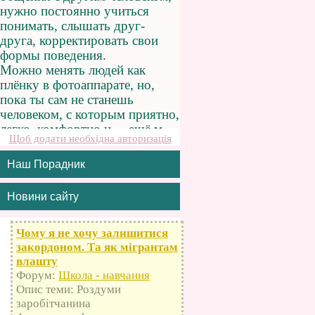
Щоб додати необхідна авторизація
Наш Порадник
Новини сайту
Чому я не хочу залишитися
закордоном. Та як мігрантам
влашту
Форум:
Школа - навчання
Опис теми: Роздуми
заробітчанина