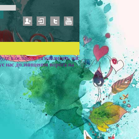
уде важливою та наблизить нас
ує нас до знищення ворога на