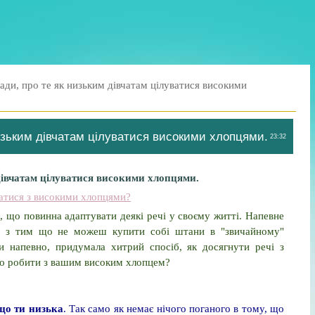
ди, про те як низьким дівчатам цілуватися високими
изьким дівчатам цілуватися високими хлопцями.
23:32
дівчатам цілуватися високими хлопцями.
ватися з високими хлопцями?
 що повинна адаптувати деякі речі у своєму житті. Напевне
у з тим що не можеш купити собі штани в "звичайному"
ти напевно, придумала хитрий спосіб, як досягнути речі з
що робити з вашим високим хлопцем?
 що ти низька
. Так само як немає нічого поганого в тому, що