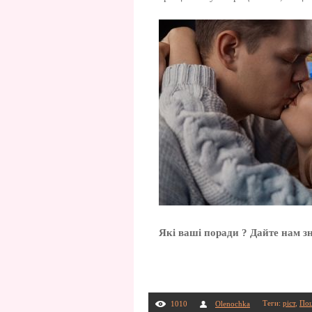
Які ваші поради ? Дайте нам з
Теги
:
ріст
,
Поц
1010
Olenochka