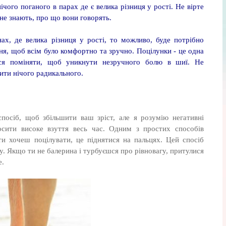
ічого поганого в парах де є велика різниця у рості. Не вірте
 не знають, про що вони говорять.
ах, де велика різниця у рості, то можливо, буде потрібно
ння, щоб всім було комфортно та зручно. Поцілунки - це одна
ься поміняти, щоб уникнути незручного болю в шиї. Не
ити нічого радикального.
посіб, щоб збільшити ваш зріст, але я розумію негативні
сити високе взуття весь час. Одним з простих способів
ти хочеш поцілувати, це піднятися на пальцях. Цей спосіб
у. Якщо ти не балерина і турбуєшся про рівновагу, притулися
е.