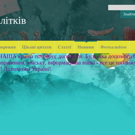
літків
ворення
Цікаві цитати
Статті
Новини
Фотоальбом
 НАША країна потребує допомоги. Будь-яка допомога б
ораненим, війську, інформаційна війна - все це наближ
м! Допоможи Україні!