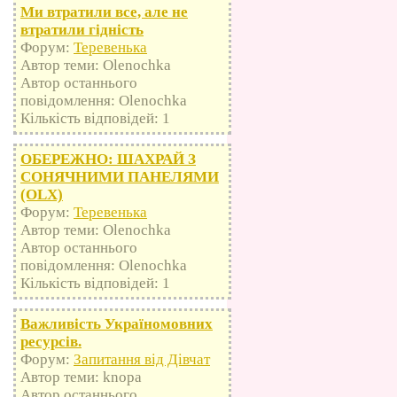
Ми втратили все, але не
втратили гідність
Форум:
Теревенька
Автор теми: Olenochka
Автор останнього
повідомлення: Olenochka
Кількість відповідей: 1
ОБЕРЕЖНО: ШАХРАЙ З
СОНЯЧНИМИ ПАНЕЛЯМИ
(OLX)
Форум:
Теревенька
Автор теми: Olenochka
Автор останнього
повідомлення: Olenochka
Кількість відповідей: 1
Важливість Україномовних
ресурсів.
Форум:
Запитання від Дівчат
Автор теми: knopa
Автор останнього