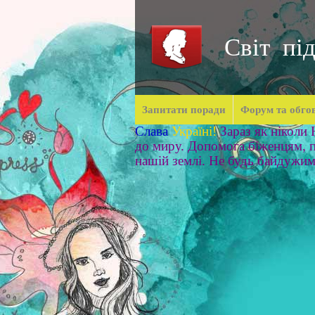
Світ під
Запитати поради
Форум та обго
Слава
Україні!
Зараз як ніколи
до миру. Допомога біженцям, п
нашій землі. Не будь байдужи