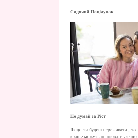
Сидячий Поцілунок
Не думай за Ріст
Якщо ти будеш переживати , то п
краще можуть працювати , якщо 