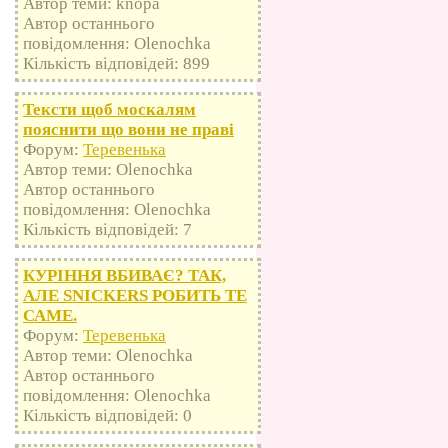
Автор теми: knopa
Автор останнього
повідомлення: Olenochka
Кількість відповідей: 899
Тексти щоб москалям
пояснити що вони не праві
Форум:
Теревенька
Автор теми: Olenochka
Автор останнього
повідомлення: Olenochka
Кількість відповідей: 7
КУРІННЯ ВБИВАЄ? ТАК,
АЛЕ SNICKERS РОБИТЬ ТЕ
САМЕ.
Форум:
Теревенька
Автор теми: Olenochka
Автор останнього
повідомлення: Olenochka
Кількість відповідей: 0