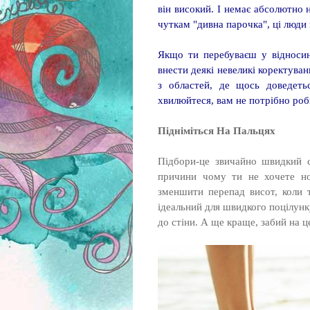
він високий. І немає абсолютно н
чуткам "дивна парочка", ці люди
Якщо ти перебуваєш у відносин
внести деякі невеликі коректува
з областей, де щось доведет
хвилюйтеся, вам не потрібно роб
Підніміться На Пальцях
Підбори-це звичайно швидкий с
причини чому ти не хочете но
зменшити перепад висот, коли 
ідеальний для швидкого поцілунк
до стіни. А ще краще, забий на ц