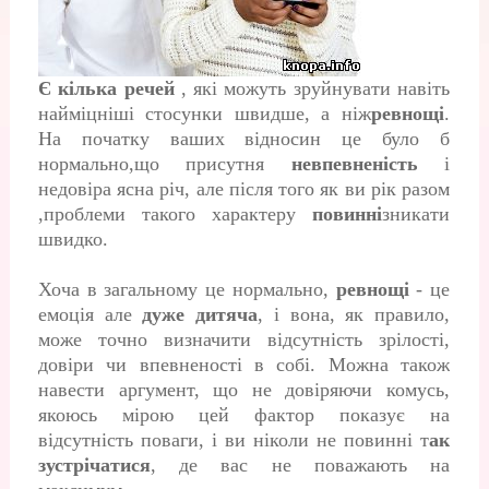
Є кілька речей
, які можуть зруйнувати навіть
найміцніші стосунки швидше, а ніж
ревнощі
.
На початку ваших відносин це було б
нормально,що присутня
невпевненість
і
недовіра ясна річ, але після того як ви рік разом
,проблеми такого характеру
повинні
зникати
швидко.
Хоча в загальному це нормально,
ревнощі
- це
емоція але
дуже дитяча
, і вона, як правило,
може точно визначити відсутність зрілості,
довіри чи впевненості в собі. Можна також
навести аргумент, що не довіряючи комусь,
якоюсь мірою цей фактор показує на
відсутність поваги, і ви ніколи не повинні т
ак
зустрічатися
, де вас не поважають на