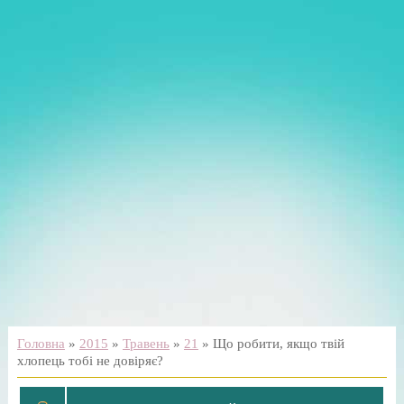
Головна
»
2015
»
Травень
»
21
» Що робити, якщо твій
хлопець тобі не довіряє?