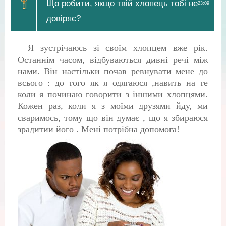
Що робити, якщо твій хлопець тобі не
23:09
довіряє?
Я зустрічаюсь зі своїм хлопцем вже рік.
Останнім часом, відбуваються дивні речі між
нами. Він настільки почав ревнувати мене до
всього : до того як я одягаюся ,навить на те
коли я починаю говорити з іншими хлопцями.
Кожен раз, коли я з моїми друзями йду, ми
сваримось, тому що він думає , що я збираюся
зрадитии його . Мені потрібна допомога!