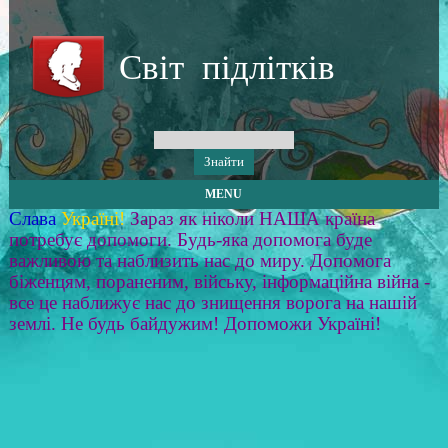
Світ підлітків
MENU
Слава
Україні!
Зараз як ніколи НАША країна
потребує допомоги. Будь-яка допомога буде
важливою та наблизить нас до миру. Допомога
біженцям, пораненим, війську, інформаційна війна -
все це наближує нас до знищення ворога на нашій
землі. Не будь байдужим! Допоможи Україні!