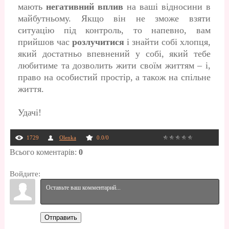
мають
негативний вплив
на ваші відносини в
майбутньому. Якщо він не зможе взяти
ситуацію під контроль, то напевно, вам
прийшов час
розлучитися
і знайти собі хлопця,
який достатньо впевнений у собі, який тебе
любитиме та дозволить жити своїм життям – і,
право на особистий простір, а також на спільне
життя.
Удачі!
1729
Olenka
0.0
/
0
Всього коментарів
:
0
Войдите:
Отправить