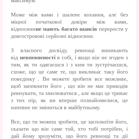
максимум.
Може між вами і шалене кохання, але без
міцної початкової довіри між вами,
відносини
не мають багато шансів
перерости у
довгострокові серйозні відносини.
З власного досвіду, ревнощі виникають
від
невпевненості
в собі, і якщо він не згоден з
тим, як ти одягаєшся і з ким ти зустрічаєшся,
схоже, що це саме те, що викликає таку його
поведінку . Ви можете зробити все можливе,
щоб запевнити його , що він не має приводів
ревнувати, та хвилюватися , але якщо це триває
з тих пір, як ви вперше познайомилися, це
напевне не зміниться в майбутньому.
Все, що ти можеш зробити, це заспокоїти його,
сказати що він саме той, хто тобі потрібен, і
дай йому зрозуміти, що його ревнощі та дії