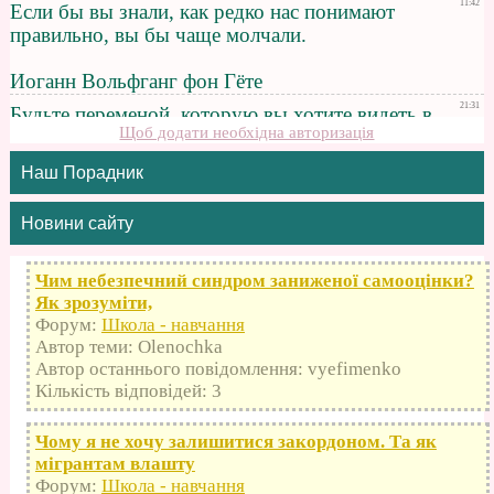
Щоб додати необхідна авторизація
Наш Порадник
Новини сайту
Чим небезпечний синдром заниженої самооцінки?
Як зрозуміти,
Форум:
Школа - навчання
Автор теми: Olenochka
Автор останнього повідомлення: vyefimenko
Кількість відповідей: 3
Чому я не хочу залишитися закордоном. Та як
мігрантам влашту
Форум:
Школа - навчання