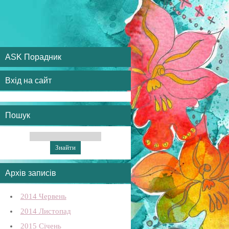
ASK Порадник
Вхід на сайт
Пошук
Архів записів
2014 Червень
2014 Листопад
2015 Січень