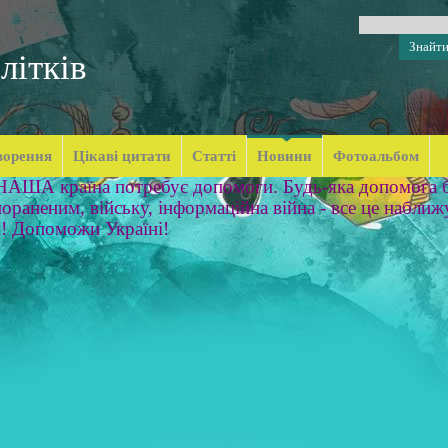
літків
ворення
Цікаві цитати
Статті
Новини
Фотоальбом
 НАША країна потребує допомоги. Будь-яка допомога б
ораненим, війську, інформаційна війна - все це наближ
м! Допоможи Україні!