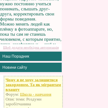
Щоб додати необхідна авторизація
Наш Порадник
Новини сайту
Чому я не хочу залишитися
закордоном. Та як мігрантам
влашту
Форум:
Школа - навчання
Опис теми: Роздуми
заробітчанина