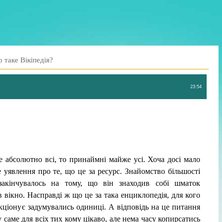
 таке Вікіпедія?
23:54
е абсолютно всі, то принаймні майже усі. Хоча досі мало
е уявлення про те, що це за ресурс. Знайомство більшості
 закінчувалось на тому, що він знаходив собі шматок
в вікно. Насправді ж що це за така енциклопедія, для кого
нкціонує задумувались одиниці. А відповідь на це питання
саме для всіх тих кому цікаво, але нема часу копирсатись