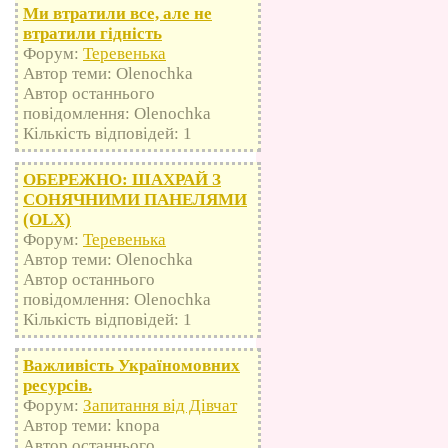
Ми втратили все, але не
втратили гідність
Форум:
Теревенька
Автор теми: Olenochka
Автор останнього
повідомлення: Olenochka
Кількість відповідей: 1
ОБЕРЕЖНО: ШАХРАЙ З
СОНЯЧНИМИ ПАНЕЛЯМИ
(OLX)
Форум:
Теревенька
Автор теми: Olenochka
Автор останнього
повідомлення: Olenochka
Кількість відповідей: 1
Важливість Україномовних
ресурсів.
Форум:
Запитання від Дівчат
Автор теми: knopa
Автор останнього