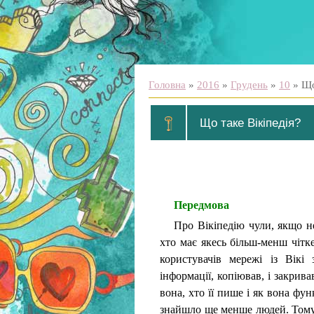
Головна
»
2016
»
Грудень
»
10
» Що
Що таке Вікіпедія?
Передмова
Про Вікіпедію чули, якщо н
хто має якесь більш-менш чітк
користувачів мережі із Вікі
інформації, копіював, і закрива
вона, хто її пише і як вона фу
знайшло ще менше людей. Тому 