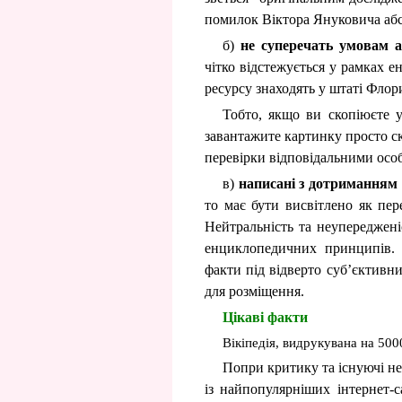
помилок Віктора Януковича абс
б)
не суперечать умовам 
чітко відстежується у рамках е
ресурсу знаходять у штаті Флори
Тобто, якщо ви скопіюєте у
завантажите картинку просто ска
перевірки відповідальними осо
в)
написані з дотриманням 
то має бути висвітлено як пере
Нейтральність та неупереджені
енциклопедичних принципів. 
факти під відверто суб’єктивн
для розміщення.
Цікаві факти
Вікіпедія, видрукувана на 5000
Попри критику та існуючі не
із найпопулярніших інтернет-с