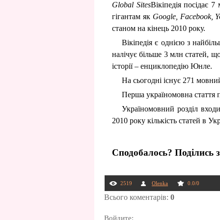
Global Sites
Вікіпедія посідає 7
гігантам як
Google, Facebook, Y
станом на кінець 2010 року.
Вікіпедія є однією з найбіл
налічує більше 3 млн статей, щ
історії – енциклопедію Юнле.
На сьогодні існує 271 мовний
Перша україномовна стаття 
Україномовний розділ входит
2010 року кількість статей в Укр
Сподобалось? Поділись з
2519
Olenka
0.0
/
0
Всього коментарів
:
0
Войдите: