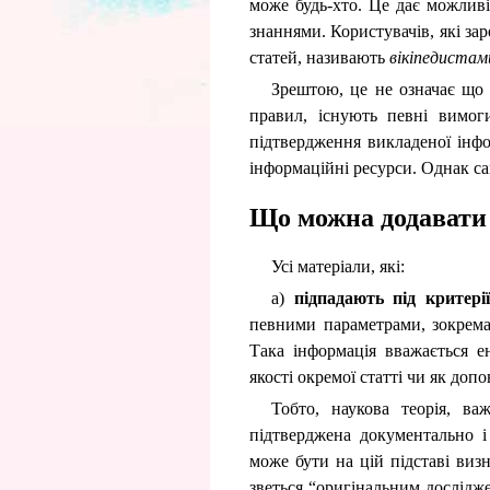
може будь-хто. Це дає можлив
знаннями. Користувачів, які зар
статей, називають
вікіпедистам
Зрештою, це не означає що 
правил, існують певні вимог
підтвердження викладеної інфо
інформаційні ресурси. Однак сам
Що можна додавати 
Усі матеріали, які:
а)
підпадають під критері
певними параметрами, зокрема
Така інформація вважається 
якості окремої статті чи як доп
Тобто, наукова теорія, важ
підтверджена документально і
може бути на цій підставі ви
зветься “оригінальним досліджен