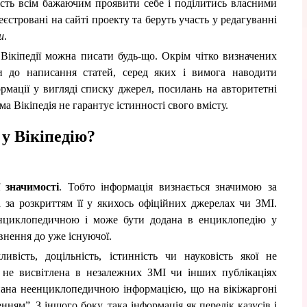
ість всім бажаючим проявити себе і поділитись власними
еєстровані на сайті проекту та беруть участь у редагуванні
и
.
Вікіпедії можна писати будь-що. Окрім чітко визначених
и до написання статей, серед яких і вимога наводити
рмації у вигляді списку джерел, посилань на авторитетні
а Вікіпедія не гарантує істинності свого вмісту.
у Вікіпедію?
ї значимості
. Тобто інформація визнається значимою за
 за розкриттям її у якихось офіційних джерелах чи ЗМІ.
енциклопедичною і може бути додана в енциклопедію у
овнення до уже існуючої.
ливість, доцільність, істинність чи науковість якої не
 не висвітлена в незалежних ЗМІ чи інших публікаціях
знана неенциклопедичною інформацією, що на вікіжаргоні
ням”. З іншого боку, така інформація як перелік казусів і