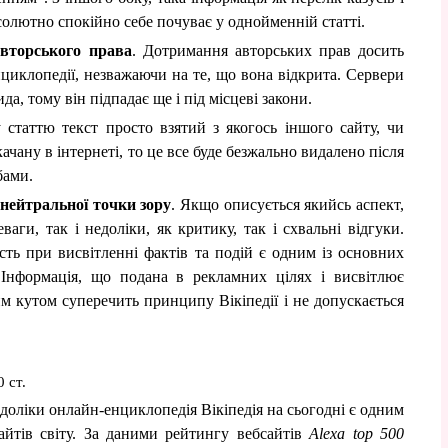
олютно спокійно себе почуває у однойменній статті.
авторського права
. Дотримання авторських прав досить
нциклопедії, незважаючи на те, що вона відкрита. Сервери
да, тому він підпадає ще і під місцеві закони.
 статтю текст просто взятий з якогось іншого сайту, чи
чану в інтернеті, то це все буде безжально видалено після
бами.
нейтральної точки зору
. Якщо описується якийсь аспект,
ваги, так і недоліки, як критику, так і схвальні відгуки.
сть при висвітленні фактів та подій є одним із основних
Інформація, що подана в рекламних цілях і висвітлює
им кутом суперечить принципу Вікіпедії і не допускається
 ст.
доліки онлайн-енциклопедія Вікіпедія на сьогодні є одним
айтів світу. За даними рейтингу вебсайтів
Alexa top 500