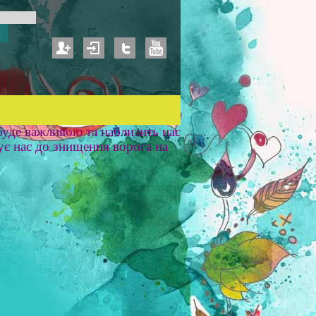
уде важливою та наблизить нас
ує нас до знищення ворога на