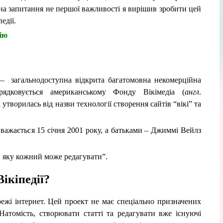
 на запитання не першої важливості я вирішив зробити цей
едії.
ію
 — загальнодоступна відкрита багатомовна некомерційна
рядковується американському Фонду Вікімедіа (
англ
.
 утворилась від назви технології створення сайтів “вікі” та
важається 15 січня 2001 року, а батьками – Джиммі Вейлз
, яку кожний може редагувати”.
Вікіпедії?
режі інтернет. Цей проект не має спеціально призначених
 Натомість, створювати статті та редагувати вже існуючі