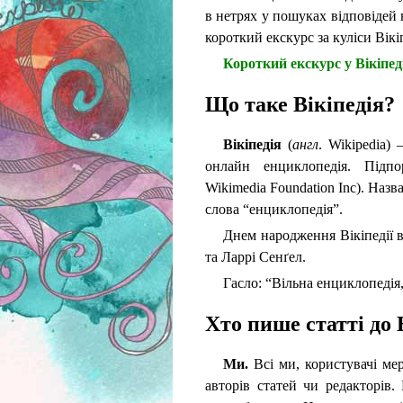
в нетрях у пошуках відповідей
короткий екскурс за куліси Вікіп
Короткий екскурс у Вікіпед
Що таке Вікіпедія?
Вікіпедія
(
англ
. Wikipedia)
онлайн енциклопедія. Підпо
Wikimedia Foundation Inc). Назва
слова “енциклопедія”.
Днем народження Вікіпедії в
та Ларрі Сенґел.
Гасло: “Вільна енциклопедія
Хто пише статті до 
Ми.
Всі ми, користувачі ме
авторів статей чи редакторів.