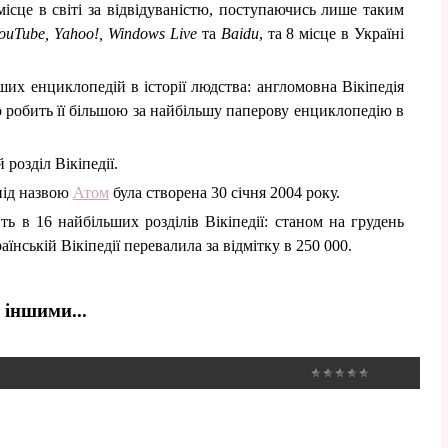
 місце в світі за відвідуваністю, поступаючись лише таким
ouTube, Yahoo!, Windows Live
та
Baidu
, та 8 місце в Україні
ьших енциклопедій в історії людства: англомовна Вікіпедія
о робить її більшою за найбільшу паперову енциклопедію в
 розділ Вікіпедії.
під назвою
Атом
була створена 30 січня 2004 року.
ь в 16 найбільших розділів Вікіпедії: станом на грудень
аїнській Вікіпедії перевалила за відмітку в 250 000.
 іншими...