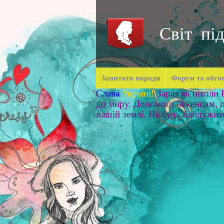
Світ під
Запитати поради
Форум та обго
Слава
Україні!
Зараз як ніколи
до миру. Допомога біженцям, п
нашій землі. Не будь байдужи