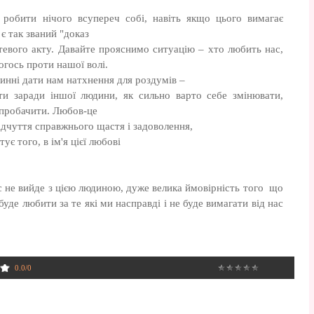
д робити нічого всупереч собі, навіть якщо цього вимагає
є так званий "доказ
тевого акту. Давайте прояснимо ситуацію – хто любить нас,
чогось проти нашої волі.
винні дати нам натхнення для роздумів –
и заради іншої людини, як сильно варто себе змінювати,
то пробачити. Любов-це
ідчуття справжнього щастя і задоволення,
ує того, в ім'я цієї любові
с не вийде з цією людиною, дуже велика ймовірність того що
буде любити за те які ми насправді і не буде вимагати від нас
0.0
/
0