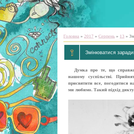
Головна
»
2017
»
Серпень
»
13
» Зм
Змінюватися заради
Думка про те, що справж
нашому суспільстві. Прийня
присвятити все, погодитися н
ми любимо. Такий підхід диктує