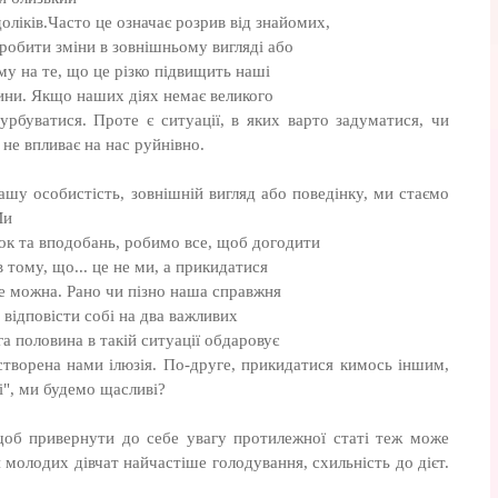
оліків.Часто це означає розрив від знайомих,
 зробити зміни в зовнішньому вигляді або
му на те, що це різко підвищить наші
ини. Якщо наших діях немає великого
урбуватися. Проте є ситуації, в яких варто задуматися, чи
 не впливає на нас руйнівно.
шу особистість, зовнішній вигляд або поведінку, ми стаємо
Ми
чок та вподобань, робимо все, щоб догодити
 тому, що... це не ми, а прикидатися
не можна. Рано чи пізно наша справжня
 відповісти собі на два важливих
а половина в такій ситуації обдаровує
створена нами ілюзія. По-друге, прикидатися кимось іншим,
і", ми будемо щасливі?
 щоб привернути до себе увагу протилежної статі теж може
молодих дівчат найчастіше голодування, схильність до дієт.