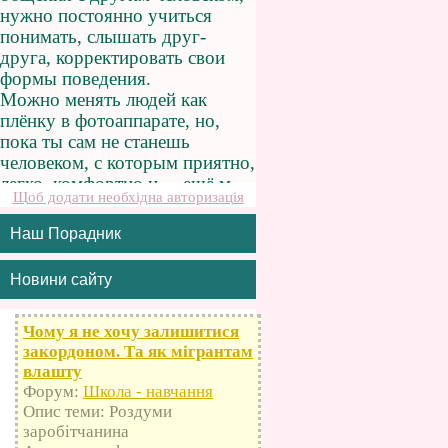
Щоб додати необхідна авторизація
Наш Порадник
Новини сайту
Чому я не хочу залишитися
закордоном. Та як мігрантам
влашту
Форум:
Школа - навчання
Опис теми: Роздуми
заробітчанина