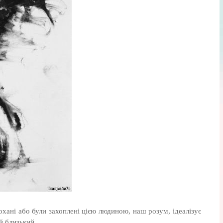
охані або були захоплені цією людиною, наш розум, ідеалізує
ий близький