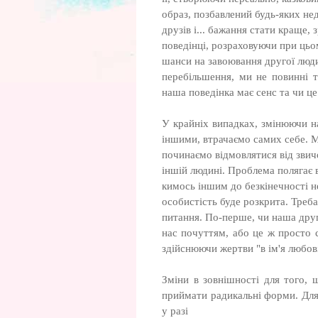
образ, позбавлений будь-яких нед
друзів і... бажання стати краще,
поведінці, розраховуючи при цьо
шанси на завоювання другої люд
перебільшення, ми не повинні т
наша поведінка має сенс та чи це
У крайніх випадках, змінюючи на
іншими, втрачаємо самих себе. 
починаємо відмовлятися від зви
іншій людині. Проблема полягає в
кимось іншим до безкінечності 
особистість буде розкрита. Треба
питання. По-перше, чи наша друг
нас почуттям, або це ж просто 
здійснюючи жертви "в ім'я любов
Зміни в зовнішності для того,
приймати радикальні форми. Для 
у разі