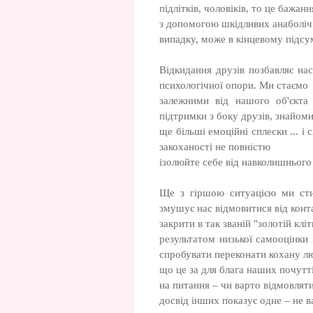
підлітків, чоловіків, то це бажа
з допомогою шкідливих анаболіч
випадку, може в кінцевому підсу
Відкидання друзів позбавляє на
психологічної опори. Ми стаємо
залежними від нашого об'єкта
підтримки з боку друзів, знайомих
ще більші емоційні сплески ... і
закоханості не повністю
ізолюйте себе від навколишнього
Ще з гіршою ситуацією ми сти
змушує нас відмовитися від конт
закрити в так званій "золотій клі
результатом низької самооцінки 
спробувати переконати кохану л
що це за для блага наших почутті
на питання – чи варто відмовлят
досвід інших показує одне – не в