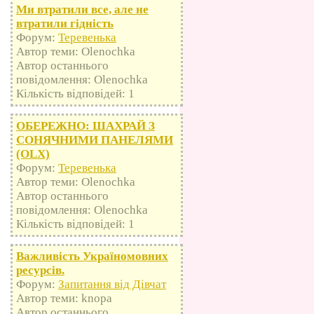
Ми втратили все, але не
втратили гідність
Форум:
Теревенька
Автор теми: Olenochka
Автор останнього
повідомлення: Olenochka
Кількість відповідей: 1
ОБЕРЕЖНО: ШАХРАЙ З
СОНЯЧНИМИ ПАНЕЛЯМИ
(OLX)
Форум:
Теревенька
Автор теми: Olenochka
Автор останнього
повідомлення: Olenochka
Кількість відповідей: 1
Важливість Україномовних
ресурсів.
Форум:
Запитання від Дівчат
Автор теми: knopa
Автор останнього