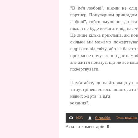
"В ім'я любові", ніколи не слі
партнер. Популярним прикладом 
любові", тобто змушення до ста
ніколи не буде вимагати від нас 
Це лише кілька прикладів, які по
скільки ми можемо пожертвуват
відрізати від світу, або як бага
прекрасне почуття, що дає нам в
але життя показує, що не все кошт
пожертвувати.
Пам'ятайте, що навіть якщо у на
ти зустрінеш когось іншого, хто 
ніяких жертв "в ім'я
кохання".
Теги
:
кохання
1023
Olenochka
Всього коментарів
:
0