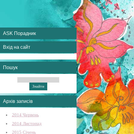
ASK Порадник
Вхід на сайт
Пошук
Архів записів
2014 Червень
2014 Листопад
2015 Січень