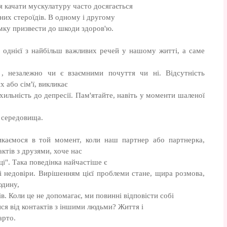
ння качати мускулатуру часто досягається
них стероїдів. В одному і другому
мку призвести до шкоди здоров'ю.
с однієї з найбільш важливих речей у нашому житті, а саме
 , незалежно чи є взаємними почуття чи ні. Відсутність
 або сім'ї, викликає
 схильність до депресії. Пам'ятайте, навіть у моменти шаленої
 середовища.
каємося в той момент, коли наш партнер або партнерка,
актів з друзями, хоче нас
тці". Така поведінка найчастіше є
і недовіри. Вирішенням цієї проблеми стане, щира розмова,
юдину,
в. Коли це не допомагає, ми повинні відповісти собі
ися від контактів з іншими людьми? Життя і
арто.