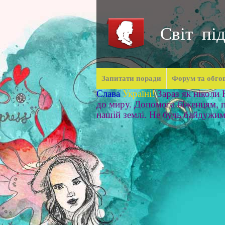
Світ під
Запитати поради
Форум та обго
Слава
Україні!
Зараз як ніколи
до миру. Допомога біженцям, п
нашій землі. Не будь байдужи