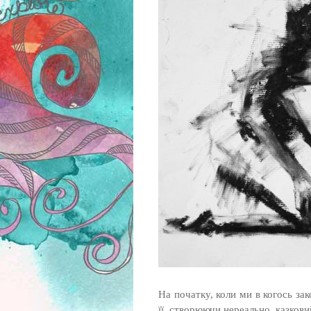
На початку, коли ми в когось зак
її, створюючи нереально, казков