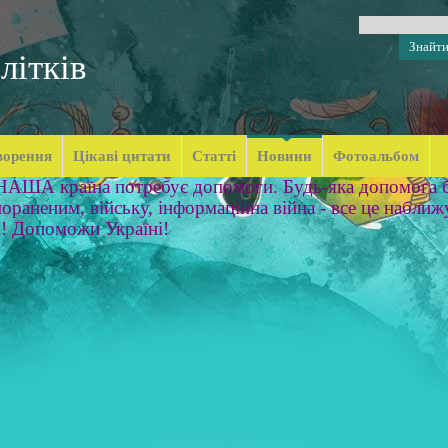
літків
ворення
Цікаві цитати
Статті
Новини
Фотоальбом
 НАША країна потребує допомоги. Будь-яка допомога б
ораненим, війську, інформаційна війна - все це наближ
м! Допоможи Україні!