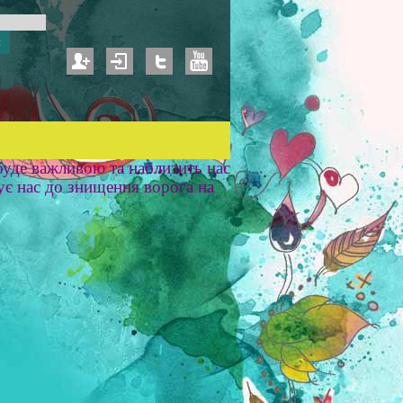
уде важливою та наблизить нас
ує нас до знищення ворога на