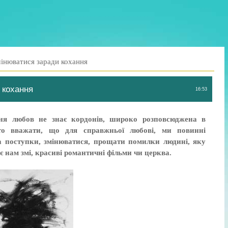
інюватися заради кохання
 кохання
16:53
ня любов не знає кордонів, широко розповсюджена в
то вважати, що для справжньої любові, ми повинні
а поступки, змінюватися, прощати помилки людині, яку
 нам змі, красиві романтичні фільми чи церква.