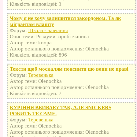
Кількість відповідей: 3
Чому я не хочу залишитися закордоном. Та як
мігрантам влашту
Форум:
Школа - навчання
Опис теми: Роздуми заробітчанина
Автор теми: knopa
Автор останнього повідомлення: Olenochka
Кількість відповідей: 896
Тексти щоб москалям пояснити що вони не праві
Форум:
Теревенька
Автор теми: Olenochka
Автор останнього повідомлення: Olenochka
Кількість відповідей: 7
КУРІННЯ ВБИВАЄ? ТАК, АЛЕ SNICKERS
РОБИТЬ ТЕ САМЕ.
Форум:
Теревенька
Автор теми: Olenochka
Автор останнього повідомлення: Olenochka