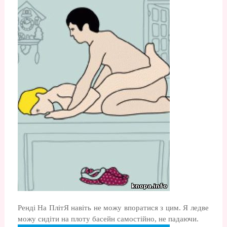
Ренді На ПлітЯ навіть не можу впоратися з цим. Я ледве
можу сидіти на плоту басейн самостійно, не падаючи.