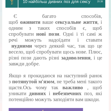
10 найбільш дивних поз для сексу
20:38
Є багато способів,
щоб
оживити
ваше
сексуальне життя
, і
одним з таких способів є, щоб
спробувати
нові пози
. Одні і ті самі ж
речі можуть надоїдати і ставати
нудними
через деякий час, так що це
весело, щоб спробувати щось нове. Плюс,
різні пози дають різні
задоволення
, і це
завжди добре.
Якщо я прокидаюся на наступний ранок
з
потянутой м'язом
, не треба мені такого
щастя.Ось чому так
важливо
, щоб
уникати
дивних
і
небезпечних
поз, які
потенційно можуть заподіяти вам шкоди.