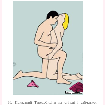
На Приватний ТанецьСидіти на стільці і займатися