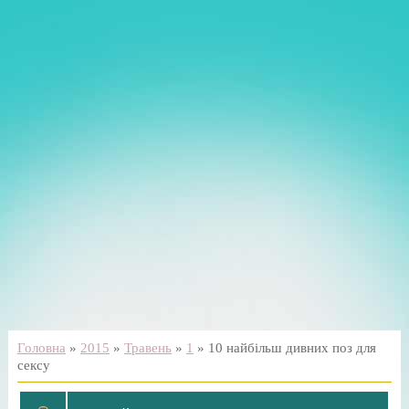
Головна
»
2015
»
Травень
»
1
» 10 найбільш дивних поз для
сексу