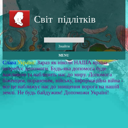
Світ підлітків
MENU
Слава
Україні!
Зараз як ніколи НАША країна
потребує допомоги. Будь-яка допомога буде
важливою та наблизить нас до миру. Допомога
біженцям, пораненим, війську, інформаційна війна -
все це наближує нас до знищення ворога на нашій
землі. Не будь байдужим! Допоможи Україні!