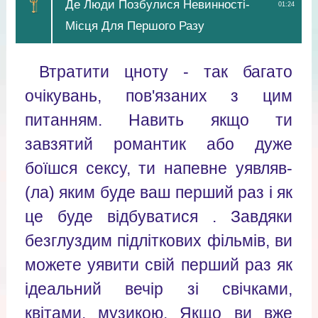
Де Люди Позбулися Невинності-
01:24
Місця Для Першого Разу
Втратити цноту - так багато
очікувань, пов'язаних з цим
питанням. Навить якщо ти
завзятий романтик або дуже
боїшся сексу, ти напевне уявляв-
(ла) яким буде ваш перший раз і як
це буде відбуватися . Завдяки
безглуздим підліткових фільмів, ви
можете уявити свій перший раз як
ідеальний вечір зі свічками,
квітами, музикою. Якщо ви вже