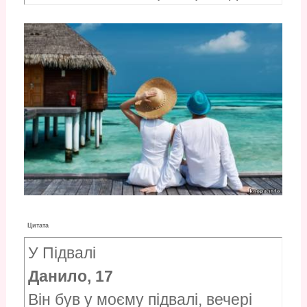
французькі приказки, але, на
щастя, ми двоє говорили
іспанською.
Цитата
У Підвалі
Данило, 17
Він був у моєму підвалі, вечері