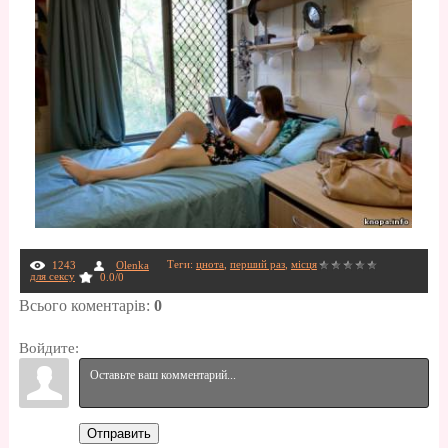
Теги
:
цнота
,
перший раз
,
місця
1243
Olenka
для сексу
0.0
/
0
Всього коментарів
:
0
Войдите:
Отправить