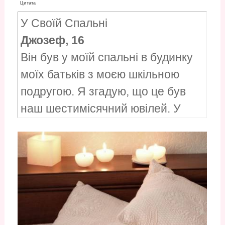
Цитата
У Своїй Спальні
Джозеф, 16
Він був у моїй спальні в будинку
моїх батьків з моєю шкільною
подругою. Я згадую, що це був
наш шестимісячний ювілей. У
мене були свічки грала ніжна
музика я був романтичним.