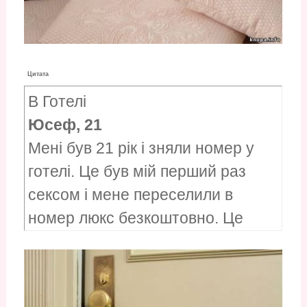
Цитата
В Готелі
Юсеф, 21
Мені був 21 рік і зняли номер у
готелі. Це був мій перший раз
сексом і мене переселили в
номер люкс безкоштовно. Це
було з моєю першою серйозною
дівчиною.