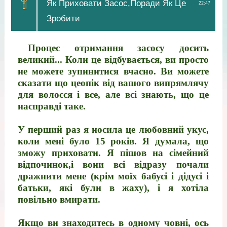
Як Приховати Засос,Поради Як Це
22:47
Зробити
Процес отримання засосу досить
великий... Коли це відбувається, ви просто
не можете зупинитися вчасно. Ви можете
сказати що цеопік від вашого випрямлячу
для волосся і все, але всі знають, що це
насправді таке.
У перший раз я носила це любовний укус,
коли мені було 15 років. Я думала, що
зможу приховати. Я пішов на сімейний
відпочинок,і вони всі відразу почали
дражнити мене (крім моїх бабусі і дідусі і
батьки, які були в жаху), і я хотіла
повільно вмирати.
Якщо ви знаходитесь в одному човні, ось