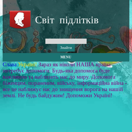
Світ підлітків
MENU
Слава
Україні!
Зараз як ніколи НАША країна
потребує допомоги. Будь-яка допомога буде
важливою та наблизить нас до миру. Допомога
біженцям, пораненим, війську, інформаційна війна -
все це наближує нас до знищення ворога на нашій
землі. Не будь байдужим! Допоможи Україні!