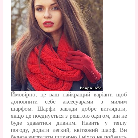
Ймовірно, це ваш найкращий варіант, щоб
доповнити себе аксесуарами з милим
шарфом. Шарфи завжди добре виглядати,
якщо це поєднується з рештою одягом, він не
буде здаватися дивним. Навить у теплу
погоду, додати легкий, квітковий шарф. Ви
будете виглядати шикарно і ніхто не побачить