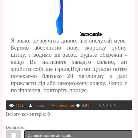
Я знаю, це звучить дивно, але вислухай мене.
Беремо абсолютно нову, жорстку зубну
щітку, і водимо де засос. Будьте обережні -
якщо Ви натиснете занадто сильно, ви
зробити собі ще гірше,Водимо щіткою потім
почекаємо близько 20 хвилин,ну а далі
прикласти лід або заморожену ложку. Якщо є
поліпшення, повторіть процес.
Теги
:
засос
,
шия
1562
knopa
0.0
/
0
Всього коментарів
:
0
Войдите: