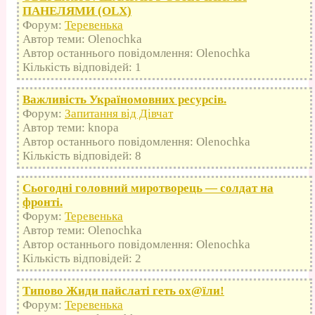
ПАНЕЛЯМИ (OLX)
Форум:
Теревенька
Автор теми: Olenochka
Автор останнього повідомлення: Olenochka
Кількість відповідей: 1
Важливість Україномовних ресурсів.
Форум:
Запитання від Дівчат
Автор теми: knopa
Автор останнього повідомлення: Olenochka
Кількість відповідей: 8
Сьогодні головний миротворець — солдат на
фронті.
Форум:
Теревенька
Автор теми: Olenochka
Автор останнього повідомлення: Olenochka
Кількість відповідей: 2
Типово Жиди пайслаті геть оx@їли!
Форум:
Теревенька