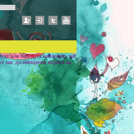
уде важливою та наблизить нас
ує нас до знищення ворога на