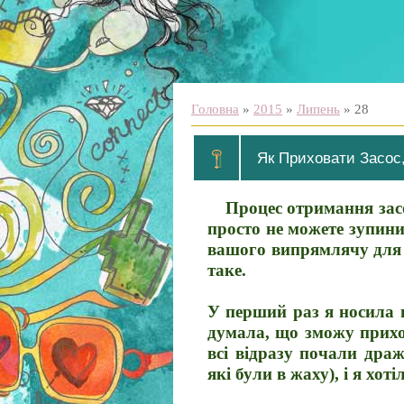
Головна
»
2015
»
Липень
»
28
Як Приховати Засос
Процес отримання засо
просто не можете зупини
вашого випрямлячу для в
таке.
У перший раз я носила ц
думала, що зможу прихо
всі відразу почали дражн
які були в жаху), і я хо