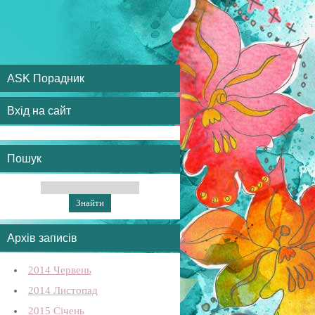
ASK Порадник
Вхід на сайт
Пошук
Архів записів
2014 Червень
2014 Листопад
2015 Січень