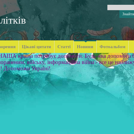
літків
ворення
Цікаві цитати
Статті
Новини
Фотоальбом
 НАША країна потребує допомоги. Будь-яка допомога б
ораненим, війську, інформаційна війна - все це наближ
м! Допоможи Україні!