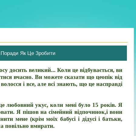
,Поради Як Це Зробити
су досить великий... Коли це відбувається, ви
тися вчасно. Ви можете сказати що цеопік від
олосся і все, але всі знають, що це насправді
е любовний укус, коли мені було 15 років. Я
вати. Я пішов на сімейний відпочинок,і вони
ити мене (крім моїх бабусі і дідусі і батьки,
тіла повільно вмирати.