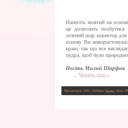
Нанесіть жовтий на основ
це дозволить позбутися в
зелений шар коректор для 
основу Ви використовува
краю, так що все вигляда
пудра, щоб було природно
Носіть Милий Шарфик
...
Читати далі »
Просмотров: 1561 | Добавил:
knopa
| Дата:
28