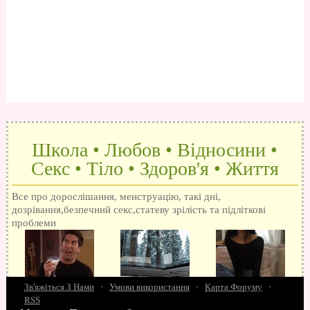
Школа • Любов • Відносини •
Секс • Тіло • Здоров'я • Життя
Все про дорослішання, менструацію, такі дні,
дозрівання,безпечний секс,статеву зрілість та підліткові
проблеми
Зв'яжіться З Нами
·
Умови використання
·
Карта Форуму
·
RSS