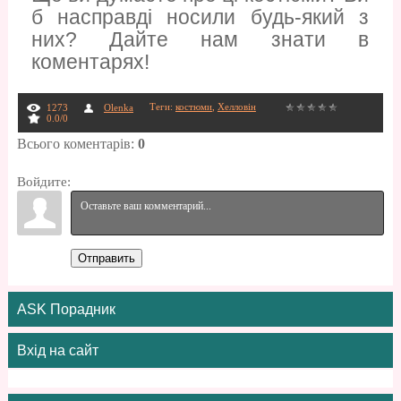
б насправді носили будь-який з
них? Дайте нам знати в
коментарях!
Теги
:
костюми
,
Хелловін
1273
Olenka
0.0
/
0
Всього коментарів
:
0
Войдите:
Отправить
ASK Порадник
Вхід на сайт