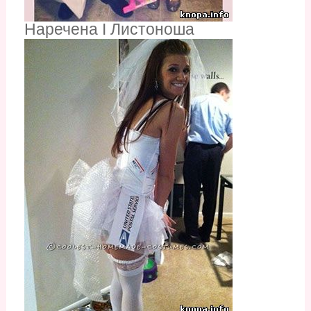
Наречена І Листоноша