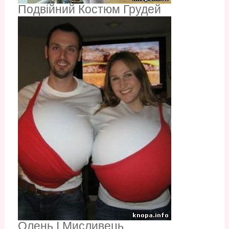
Подвійний Костюм Грудей
Олень І Мисливець