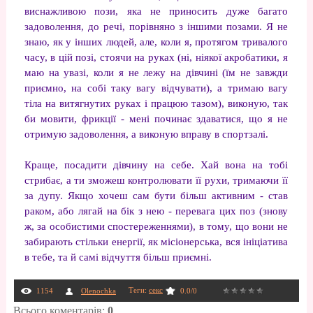
виснажливою пози, яка не приносить дуже багато
задоволення, до речі, порівняно з іншими позами. Я не
знаю, як у інших людей, але, коли я, протягом тривалого
часу, в цій позі, стоячи на руках (ні, ніякої акробатики, я
маю на увазі, коли я не лежу на дівчині (їм не завжди
приємно, на собі таку вагу відчувати), а тримаю вагу
тіла на витягнутих руках і працюю тазом), виконую, так
би мовити, фрикції - мені починає здаватися, що я не
отримую задоволення, а виконую вправу в спортзалі.
Краще, посадити дівчину на себе. Хай вона на тобі
стрибає, а ти зможеш контролювати її рухи, тримаючи її
за дупу. Якщо хочеш сам бути більш активним - став
раком, або лягай на бік з нею - перевага цих поз (знову
ж, за особистими спостереженнями), в тому, що вони не
забирають стільки енергії, як місіонерська, вся ініціатива
в тебе, та й самі відчуття більш приємні.
Теги
:
секс
1154
Olenochka
0.0
/
0
Всього коментарів
:
0