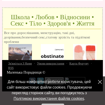
Школа • Любов • Відносини •
Секс • Тіло • Здоров'я • Життя
Все про дорослішання, менструацію, такі дні,
дозрівання,безпечний секс,статеву зрілість та підліткові
проблеми
Зв'яжіться З Нами
·
Умови використання
·
Карта Форуму
·
RSS
Маленька Порадниця ©
15 запитань про секс
Як досягти оргазм
Біль при сексі
Анальний секс
Про
поцілунки
Позбуваємось синців
завагітніти після першого разу
Хлопець хоче сексу
Як
Для більш комфортної роботи користувача, цей
робити мінєт
"Люблю" і "кохаю" різниця
Про перший секс
Займатися сексом
сайт використовує файли cookies. Продовжуючи
перегляд сторінок сайту, ви погоджуєтесь з
Політикою використання файлів cookies
.