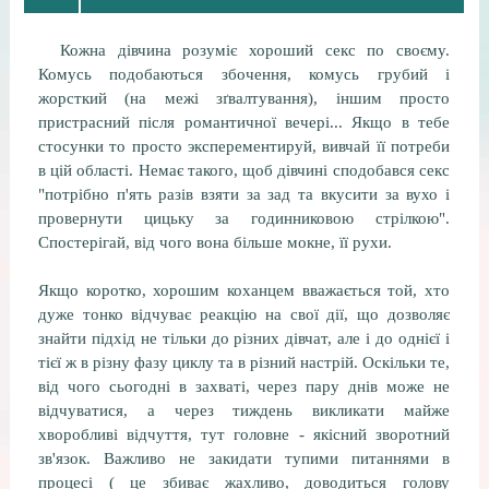
Кожна дівчина розуміє хороший секс по своєму.
Комусь подобаються збочення, комусь грубий і
жорсткий (на межі зґвалтування), іншим просто
пристрасний після романтичної вечері... Якщо в тебе
стосунки то просто эксперементируй, вивчай її потреби
в цій області. Немає такого, щоб дівчині сподобався секс
"потрібно п'ять разів взяти за зад та вкусити за вухо і
провернути цицьку за годинниковою стрілкою".
Спостерігай, від чого вона більше мокне, її рухи.
Якщо коротко, хорошим коханцем вважається той, хто
дуже тонко відчуває реакцію на свої дії, що дозволяє
знайти підхід не тільки до різних дівчат, але і до однієї і
тієї ж в різну фазу циклу та в різний настрій. Оскільки те,
від чого сьогодні в захваті, через пару днів може не
відчуватися, а через тиждень викликати майже
хворобливі відчуття, тут головне - якісний зворотний
зв'язок. Важливо не закидати тупими питаннями в
процесі ( це збиває жахливо, доводиться голову