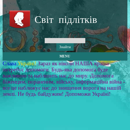
Світ підлітків
MENU
Слава
Україні!
Зараз як ніколи НАША країна
потребує допомоги. Будь-яка допомога буде
важливою та наблизить нас до миру. Допомога
біженцям, пораненим, війську, інформаційна війна -
все це наближує нас до знищення ворога на нашій
землі. Не будь байдужим! Допоможи Україні!