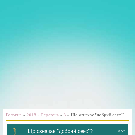
Головна
»
2018
»
Березень
»
3
» Що означає "добрий секс"?
Що означає "добрий секс"?
00:22