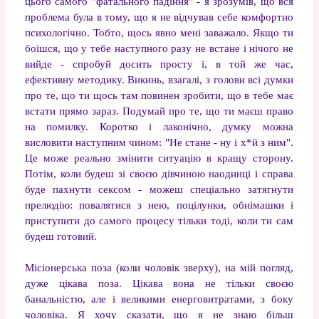
цього самого "фатального падіння" - я зрозумів, що вся
проблема була в тому, що я не відчував себе комфортно
психологічно. Тобто, щось явно мені заважало. Якщо ти
боїшся, що у тебе наступного разу не встане і нічого не
вийде - спробуй досить просту і, в той же час,
ефективну методику. Викинь, взагалі, з голови всі думки
про те, що ти щось там повинен зробити, що в тебе має
встати прямо зараз. Подумай про те, що ти маєш право
на помилку. Коротко і лаконічно, думку можна
висловити наступним чином: "Не стане - ну і х*й з ним".
Це може реально змінити ситуацію в кращу сторону.
Потім, коли будеш зі своєю дівчиною наодинці і справа
буде пахнути сексом - можеш спеціально затягнути
прелюдію: повалятися з нею, поцілунки, обнімашки і
приступити до самого процесу тільки тоді, коли ти сам
будеш готовий.
Місіонерська поза (коли чоловік зверху), на мій погляд,
дуже цікава поза. Цікава вона не тільки своєю
банальністю, але і великими енерговитратами, з боку
чоловіка. Я хочу сказати, що я не знаю більш