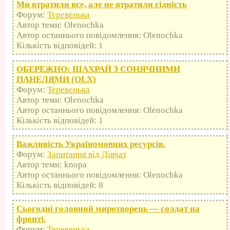
Ми втратили все, але не втратили гідність
Форум:
Теревенька
Автор теми: Olenochka
Автор останнього повідомлення: Olenochka
Кількість відповідей: 1
ОБЕРЕЖНО: ШАХРАЙ З СОНЯЧНИМИ
ПАНЕЛЯМИ (OLX)
Форум:
Теревенька
Автор теми: Olenochka
Автор останнього повідомлення: Olenochka
Кількість відповідей: 1
Важливість Україномовних ресурсів.
Форум:
Запитання від Дівчат
Автор теми: knopa
Автор останнього повідомлення: Olenochka
Кількість відповідей: 8
Сьогодні головний миротворець — солдат на
фронті.
Форум:
Теревенька