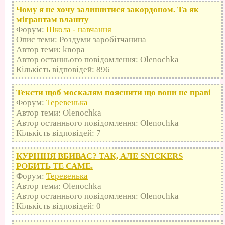
Чому я не хочу залишитися закордоном. Та як
мігрантам влашту
Форум:
Школа - навчання
Опис теми: Роздуми заробітчанина
Автор теми: knopa
Автор останнього повідомлення: Olenochka
Кількість відповідей: 896
Тексти щоб москалям пояснити що вони не праві
Форум:
Теревенька
Автор теми: Olenochka
Автор останнього повідомлення: Olenochka
Кількість відповідей: 7
КУРІННЯ ВБИВАЄ? ТАК, АЛЕ SNICKERS
РОБИТЬ ТЕ САМЕ.
Форум:
Теревенька
Автор теми: Olenochka
Автор останнього повідомлення: Olenochka
Кількість відповідей: 0