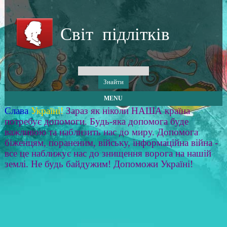
Світ підлітків
MENU
Слава
Україні!
Зараз як ніколи НАША країна
потребує допомоги. Будь-яка допомога буде
важливою та наблизить нас до миру. Допомога
біженцям, пораненим, війську, інформаційна війна -
все це наближує нас до знищення ворога на нашій
землі. Не будь байдужим! Допоможи Україні!