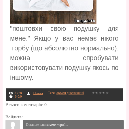
"поштовхи свою подушку для
мене." Якщо у вас немає нікого
горбу (що абсолютно нормально),
можна спробувати
використовувати подушку якось по
іншому.
Теги
:
оргазм дивовижний
1278
Olenka
0.0
/
0
Всього коментарів
:
0
Войдите: