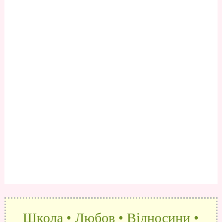
Школа • Любов • Відносини •