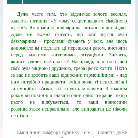
Дуже часто тим, хто відзначає золоте весілля,
задають питання: «У чому секрет вашого сімейного
щастя?» Як правило, ювіляри вагаються з відповіддю.
Адже не можна сказати, що їхнє щастя було
безхмарним - проблеми бувають у всіх, але щось
допомогло їм подолати ці перешкоди разом, вистояти
перед важкими життєвими ситуаціями. Значить,
якийсь секрет все-таки є? Насправді, для того щоб
сім'я була міцною і дружною, треба цього хотіти. Ніхто
за вас не зробить ваші відносини гармонійними - над
цим потрібно працювати, зміцнюючи ті психологічні
та емоційні зв'язки, які існують між вами. З кожним
роком ви повинні пізнавати один одного краще - якщо
цього не відбувається, то ваші відносини
розвиваються неправильно, але виправити це ніколи
не пізно.
Емоційний комфорт будинку і сім'ї - поняття дуже