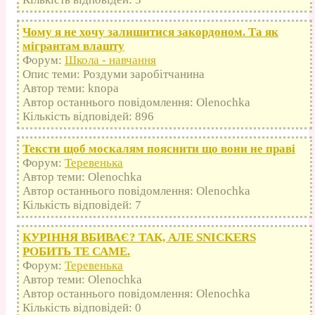
Чому я не хочу залишитися закордоном. Та як
мігрантам влашту
Форум:
Школа - навчання
Опис теми: Роздуми заробітчанина
Автор теми: knopa
Автор останнього повідомлення: Olenochka
Кількість відповідей: 896
Тексти щоб москалям пояснити що вони не праві
Форум:
Теревенька
Автор теми: Olenochka
Автор останнього повідомлення: Olenochka
Кількість відповідей: 7
КУРІННЯ ВБИВАЄ? ТАК, АЛЕ SNICKERS
РОБИТЬ ТЕ САМЕ.
Форум:
Теревенька
Автор теми: Olenochka
Автор останнього повідомлення: Olenochka
Кількість відповідей: 0