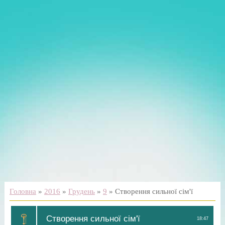
Головна
»
2016
»
Грудень
»
9
» Створення сильної сім'ї
Створення сильної сім'ї
18:47