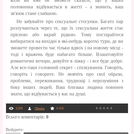
коли ви вже не зможете сказати, що у вашої
половинки відбувається в житті - а значить, ваш
зв'язок стане слабшою.
Не забувайте про сексуальні стосунки. Багато пар
розлучаються через те, що їх сексуальна життя стає
прісною або вкрай рідкою. Тому постарайтеся
вибиратися на вихідні в які-небудь короткі тури, де ви
зможете провести час тільки вдвох і на новому місці -
тоді і вражень буде набагато більше. Влаштовуйте
романтичні вечори, дивуйте в ліжку - і все буде добре.
Але все-таки головний секрет - спілкування. Говоріть,
говоріть і говорите. Не мовчіть про свої образи,
проблеми, переживання, труднощі і нерозуміння з
боку інших людей. Ваш близька людина повинен
знати, що відбувається у вас на душі.
1209
Olenka
0.0
/
0
Всього коментарів
:
0
Войдите: