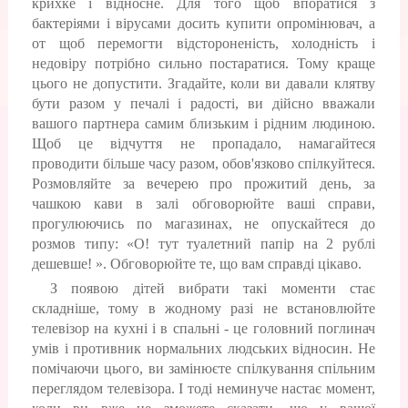
крихке і відносне. Для того щоб впоратися з
бактеріями і вірусами досить купити опромінювач, а
от щоб перемогти відстороненість, холодність і
недовіру потрібно сильно постаратися. Тому краще
цього не допустити. Згадайте, коли ви давали клятву
бути разом у печалі і радості, ви дійсно вважали
вашого партнера самим близьким і рідним людиною.
Щоб це відчуття не пропадало, намагайтеся
проводити більше часу разом, обов'язково спілкуйтеся.
Розмовляйте за вечерею про прожитий день, за
чашкою кави в залі обговорюйте ваші справи,
прогулюючись по магазинах, не опускайтеся до
розмов типу: «О! тут туалетний папір на 2 рублі
дешевше! ». Обговорюйте те, що вам справді цікаво.
З появою дітей вибрати такі моменти стає
складніше, тому в жодному разі не встановлюйте
телевізор на кухні і в спальні - це головний поглинач
умів і противник нормальних людських відносин. Не
помічаючи цього, ви замінюєте спілкування спільним
переглядом телевізора. І тоді неминуче настає момент,