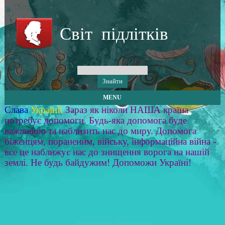
Світ підлітків
MENU
Слава
Україні!
Зараз як ніколи НАША країна
потребує допомоги. Будь-яка допомога буде
важливою та наблизить нас до миру. Допомога
біженцям, пораненим, війську, інформаційна війна -
все це наближує нас до знищення ворога на нашій
землі. Не будь байдужим! Допоможи Україні!