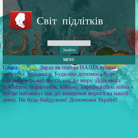
Світ підлітків
MENU
Слава
Україні!
Зараз як ніколи НАША країна
потребує допомоги. Будь-яка допомога буде
важливою та наблизить нас до миру. Допомога
біженцям, пораненим, війську, інформаційна війна -
все це наближує нас до знищення ворога на нашій
землі. Не будь байдужим! Допоможи Україні!