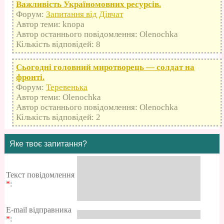
Важливість Україномовних ресурсів.
Форум:
Запитання від Дівчат
Автор теми: knopa
Автор останнього повідомлення: Olenochka
Кількість відповідей: 8
Сьогодні головний миротворець — солдат на
фронті.
Форум:
Теревенька
Автор теми: Olenochka
Автор останнього повідомлення: Olenochka
Кількість відповідей: 2
Яке твоє запитання?
Текст повідомлення
*
:
E-mail відправника
*
: