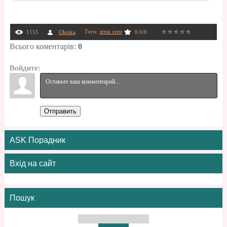
Теги
:
літні хіти
1155
Olenka
0.0
/
0
Всього коментарів
:
0
Войдите:
Отправить
ASK Порадник
Вхід на сайт
Пошук