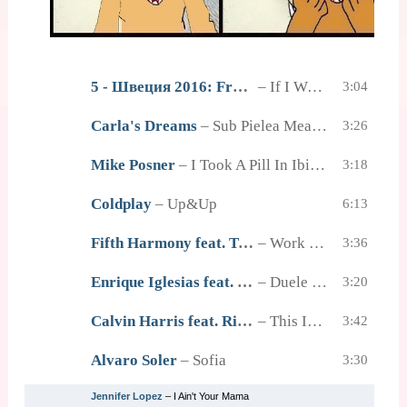
5 - Швеция 2016: Frans
–
If I Were Sorry
3:04
Carla's Dreams
–
Sub Pielea Mea (Midi Culture Remix)
3:26
Mike Posner
–
I Took A Pill In Ibiza (Seeb Radio Edit)
3:18
Coldplay
–
Up&Up
6:13
Fifth Harmony feat. Ty Dolla Sign
–
Work From Home
3:36
Enrique Iglesias feat. Wisin
–
Duele El Corazon
3:20
Calvin Harris feat. Rihanna
–
This Is What You Came For
3:42
Alvaro Soler
–
Sofia
3:30
Jennifer Lopez
–
I Ain't Your Mama