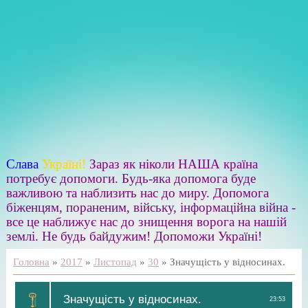
Слава
Україні!
Зараз як ніколи НАША країна
потребує допомоги. Будь-яка допомога буде
важливою та наблизить нас до миру. Допомога
біженцям, пораненим, війську, інформаційна війна -
все це наближує нас до знищення ворога на нашій
землі. Не будь байдужим! Допоможи Україні!
Головна
»
2017
»
Листопад
»
30
» Значущість у відносинах.
Значущість у відносинах.
23:53