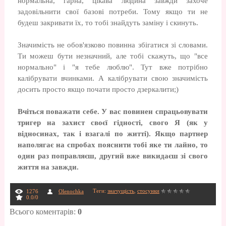
нормальна, гарна, цікава людина завжди захоче
задовільнити свої базові потреби. Тому якщо ти не
будеш закривати їх, то тобі знайдуть заміну і скинуть.
Значимість не обов'язково повинна збігатися зі словами.
Ти можеш бути незначний, але тобі скажуть, що "все
нормально" і "я тебе люблю". Тут вже потрібно
калібрувати вчинками. А калібрувати свою значимість
досить просто якщо почати просто дзеркалити;)
Вчіться поважати себе. У вас повинен спрацьовувати
тригер на захист своєї гідності, свого Я (як у
відносинах, так і взагалі по житті). Якщо партнер
наполягає на спробах пояснити тобі яке ти лайно, то
один раз поправляєш, другий вже викидаєш зі свого
життя на завжди.
Теги
:
значущість
,
стосунки
1276
Olenochka
0.0
/
0
Всього коментарів
:
0