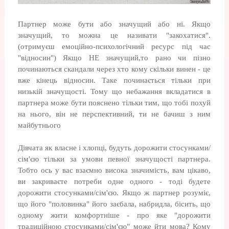
Партнер може бути або значущий або ні. Якщо
значущий, то можна це називати "закохатися".
(отримуєш емоційно-психологічний ресурс під час
"відносин") Якщо НЕ значущий,то рано чи пізно
починаються скандали через хто кому скільки винен - це
вже кінець відносин. Таке починається тільки при
низькій значущості. Тому що небажання вкладатися в
партнера може бути пояснено тільки тим, що тобі похуй
на нього, він не перспективний, ти не бачиш з ним
майбутнього
Дівчата як власне і хлопці, будуть дорожити стосунками/
сім'єю тільки за умови певної значущості партнера.
Тобто ось у вас взаємно висока значимість, вам цікаво,
ви закриваєте потреби одне одного - тоді будете
дорожити стосунками/сім'єю. Якщо ж партнер розуміє,
що його "половинка" його заєбала, набридла, бісить, що
одному жити комфортніше - про яке "дорожити
традиційною стосунками/сім'єю" може йти мова? Кому