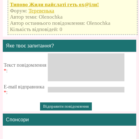
Типово Жиди пайслаті геть оx@їли!
Форум:
Теревенька
Автор теми: Olenochka
Автор останнього повідомлення: Olenochka
Кількість відповідей: 0
Яке твоє запитання?
Текст повідомлення
*
:
E-mail відправника
*
:
Спонсори