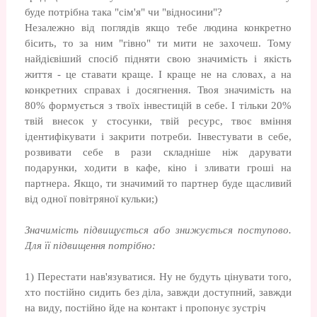
буде потрібна така "сім'я" чи "відносини"?
Незалежно від поглядів якщо тебе людина конкретно
бісить, то за ним "гівно" ти мити не захочеш. Тому
найдієвіший спосіб підняти свою значимість і якість
життя - це ставати краще. І краще не на словах, а на
конкретних справах і досягнення. Твоя значимість на
80% формується з твоїх інвестицій в себе. І тільки 20%
твій внесок у стосунки, твій ресурс, твоє вміння
ідентифікувати і закрити потреби. Інвестувати в себе,
розвивати себе в рази складніше ніж дарувати
подарунки, ходити в кафе, кіно і зливати гроші на
партнера. Якщо, ти значимий то партнер буде щасливий
від одної повітряної кульки;)
Значимість підвищується або знижується поступово.
Для її підвищення потрібно:
1) Перестати нав'язуватися. Ну не будуть цінувати того,
хто постійно сидить без діла, завжди доступний, завжди
на виду, постійно йде на контакт і пропонує зустріч