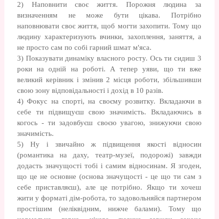
2) Наповнити своє життя. Порожня людина за
визначенням не може бути цікава. Потрібно
наповнювати своє життя, щоб могти захопити. Тому що
людину характеризують вчинки, захоплення, заняття, а
не просто сам по собі гарний шмат м'яса.
3) Показувати динаміку власного росту. Ось ти сидиш 3
роки на одній на роботі. А тепер уяви, що ти вже
великий керівник і змінив 2 місця роботи, збільшивши
свою зону відповідальності і дохід в 10 разів.
4) Фокус на спорті, на своєму розвитку. Вкладаючи в
себе ти підвищуєш свою значимість. Вкладаючись в
когось - ти задовбуєш своєю увагою, знижуючи свою
значимість.
5) Ну і звичайно ж підвищення якості відносин
(романтика на даху, театр-музеї, подорожі) завжди
додасть значущості тобі і самим відносинам. Я згоден,
що це не основне (основа значущості - це що ти сам з
себе приставляєш), але це потрібно. Якщо ти хочеш
жити у форматі дім-робота, то задовольняйся партнером
простішим (неліквідним, нижче балами). Тому що