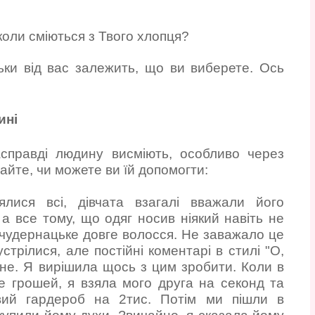
коли сміються з Твого хлопця?
ільки від вас залежить, що ви виберете. Ось
ині
асправді людину висміють, особливо через
айте, чи можете ви їй допомогти:
лися всі, дівчата взагалі вважали його
 все тому, що одяг носив ніякий навіть не
 чудернацьке довге волосся. Не заважало це
стрілися, але постійні коментарі в стилі "О,
мене. Я вирішила щось з цим зробити. Коли в
е грошей, я взяла мого друга на секонд та
вий гардероб на 2тис. Потім ми пішли в