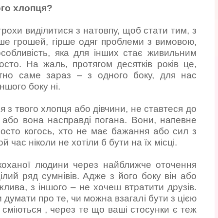
ого хлопця?
трохи виділитися з натовпу, щоб стати тим, з
нше грошей, гірше одяг проблеми з вимовою,
особливість, яка для інших стає живильним
сто. На жаль, протягом десятків років це,
тно саме зараз – з одного боку, для нас
ншого боку ні.
я з твого хлопця або дівчини, не ставтеся до
 або вона насправді погана. Вони, напевне
осто когось, хто не має бажання або сил з
й час ніколи не хотіли б бути на їх місці.
 коханої людини через найближче оточення
ілий ряд сумнівів. Адже з його боку він або
жлива, з іншого – не хочеш втратити друзів.
 думати про те, чи можна взагалі бути з цією
 сміються , через те що ваші стосунки є теж