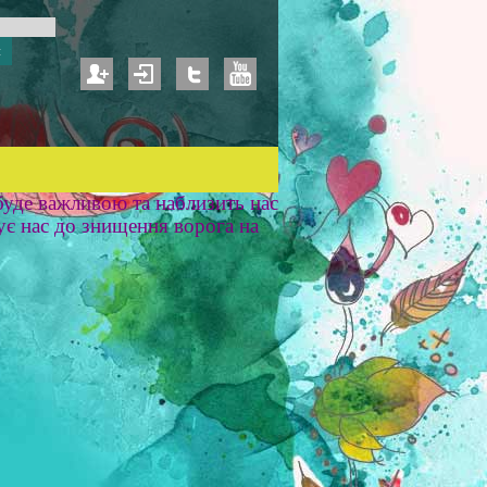
уде важливою та наблизить нас
ує нас до знищення ворога на