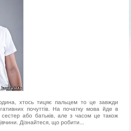
юдина, хтось тицяє пальцем то це завжди
егативних почуттів. На початку мова йде в
 сестер або батьків, але з часом це також
івчини. Дізнайтеся, що робити...