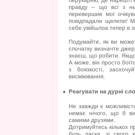
перукарню, де нарешті 
правду – що всі з нь
перевершив мої очікув
повідпадали щелепи! М
себе увійшлоа тепер в з
Подумайте, як ви может
спочатку визначте джер
знаєш, що робити. Якщо
А може, він просто боїт
з боязкості, заохочуй
висміювання.
Реагувати на дурні сл
Не завжди є можливість
немає нічого, що б ви
самими друзями.
Дотримуйтесь кількох пр
будь ласка, зі свого 