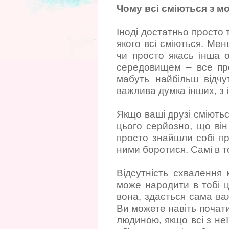
Чому всі сміються з м
Іноді достатньо просто 
якого всі сміються. Ме
чи просто якась інша 
середовищем – все про
мабуть найбільш відчу
важлива думка інших, з і
Якщо ваші друзі сміютьс
цього серйозно, що він
просто знайшли собі пр
ними боротися. Самі в то
Відсутність схвалення
може народити в тобі ц
вона, здається сама ва
Ви можете навіть почати
людиною, якщо всі з неї