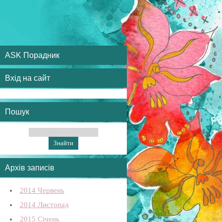
ASK Порадник
Вхід на сайт
Пошук
Архів записів
2014 Червень
2014 Листопад
2015 Січень