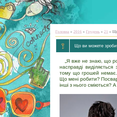
Головна
»
2016
»
Грудень
»
21
» Що
Що ви можете зробит
„Я вже не знаю, що ро
насправді виділяється 
тому що грошей немає.
Що мені робити? Посвар
інші з нього сміються? А