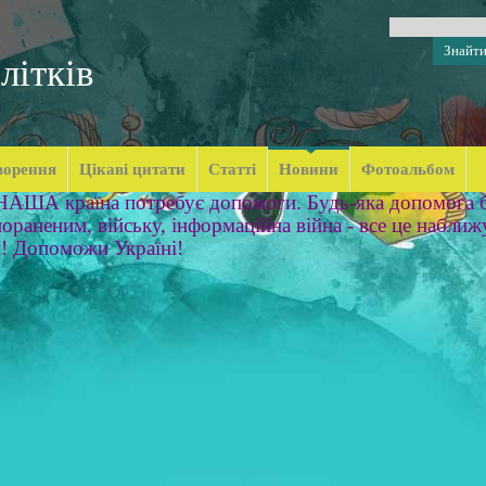
літків
ворення
Цікаві цитати
Статті
Новини
Фотоальбом
 НАША країна потребує допомоги. Будь-яка допомога б
ораненим, війську, інформаційна війна - все це наближ
м! Допоможи Україні!