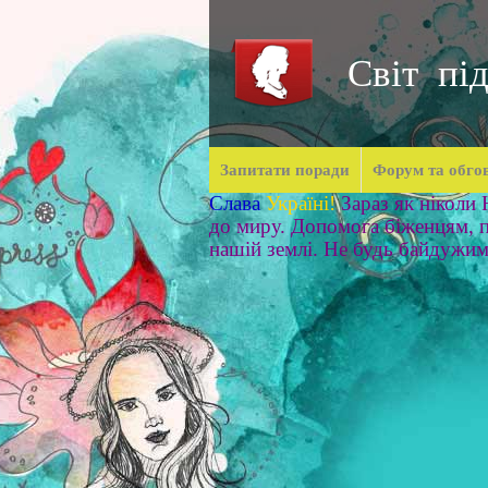
Світ під
Запитати поради
Форум та обго
Слава
Україні!
Зараз як ніколи
до миру. Допомога біженцям, п
нашій землі. Не будь байдужи