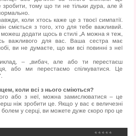
 зробити, тому що ти не тільки дура, але й
нормально.
завжди, коли хтось каже це з твоєї симпатії.
ін сміється з того, хто для тебе важливий.
 можеш додати щось в стилі „А можна я теж,
ось важливого для вас. Ваша сестра має
обі, ви не думаєте, що ми всі повинні з неї
риклад, – „вибач, але або ти перестаєш
ця, або ми перестаємо спілкуватися. Це
.
цем, коли всі з нього сміються?
ього або з неї, можна замислюватися – це
ерш ніж зробити це. Якщо у вас є величезні
 з болем у серці, ви можете дуже скоро про це