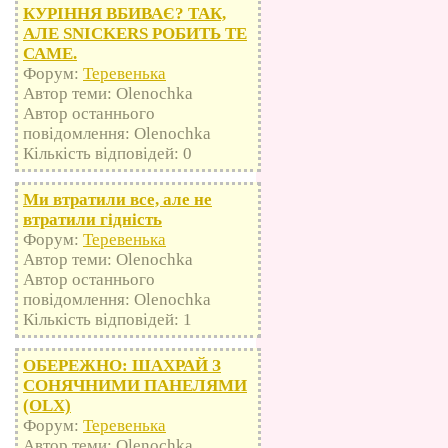
КУРІННЯ ВБИВАЄ? ТАК,
АЛЕ SNICKERS РОБИТЬ ТЕ
САМЕ.
Форум:
Теревенька
Автор теми: Olenochka
Автор останнього
повідомлення: Olenochka
Кількість відповідей: 0
Ми втратили все, але не
втратили гідність
Форум:
Теревенька
Автор теми: Olenochka
Автор останнього
повідомлення: Olenochka
Кількість відповідей: 1
ОБЕРЕЖНО: ШАХРАЙ З
СОНЯЧНИМИ ПАНЕЛЯМИ
(OLX)
Форум:
Теревенька
Автор теми: Olenochka