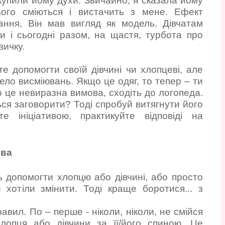
купили йому духи. Звичайно, я сказала йому
ого сміються і вистачить з мене. Ефект
ання, Він мав вигляд як модель. Дівчатам
и і сьогодні разом, на щастя, турбота про
вичку.
е допомогти своїй дівчині чи хлопцеві, але
ело висміювань. Якщо це одяг, то тепер – ти
 це невиразна вимова, сходіть до логопеда.
ься заговорити? Тоді спробуй витягнути його
те ініціативою, практикуйте відповіді на
ова
 допомогти хлопцю або дівчині, або просто
 хотіли змінити. Тоді краще боротися... з
авил. По – перше - ніколи, ніколи, не смійся
хлопця або дівчини за її/його спиною. Це