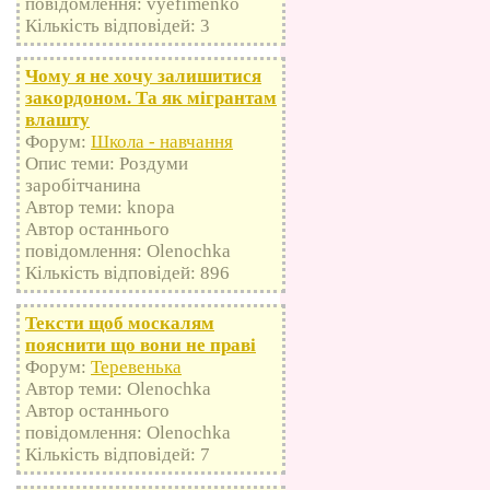
повідомлення: vyefimenko
Кількість відповідей: 3
Чому я не хочу залишитися
закордоном. Та як мігрантам
влашту
Форум:
Школа - навчання
Опис теми: Роздуми
заробітчанина
Автор теми: knopa
Автор останнього
повідомлення: Olenochka
Кількість відповідей: 896
Тексти щоб москалям
пояснити що вони не праві
Форум:
Теревенька
Автор теми: Olenochka
Автор останнього
повідомлення: Olenochka
Кількість відповідей: 7