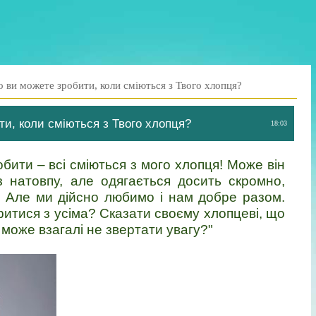
 ви можете зробити, коли сміються з Твого хлопця?
и, коли сміються з Твого хлопця?
18:03
бити – всі сміються з мого хлопця! Може він
з натовпу, але одягається досить скромно,
 Але ми дійсно любимо і нам добре разом.
итися з усіма? Сказати своєму хлопцеві, що
 може взагалі не звертати увагу?"