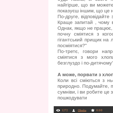
найгірше, що ви можете
показуєш іншим, що це 
По-друге, відповідайте 
Краще запитай , чому в
Однак, якщо не працює,
почну сміятися з ког
гігантський прищик на л
посміятися?"
По-третє, говори нап
сміятися з мого хлоп
безглуздо і по-дитячому"
А може, порвати з хлоп
Коли всі сміються з н
природно. Подумайте, п
сумніви, і ви робите це
пошкодувати
1272
Olenka
0.0
/
0