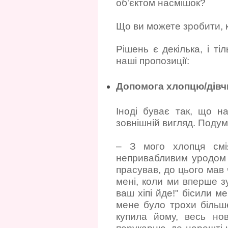
об'єктом насмішок?
Що ви можете зробити, 
Рішень є декілька, і т
наші пропозиції:
Допомога хлопцю/дівч
Іноді буває так, що н
зовнішній вигляд. Подум
– З мого хлопця смія
непривабливим уродом а
прасував, до цього мав
мені, коли ми вперше зу
ваш хіпі йде!" бісили 
мене було трохи більш
купила йому, весь но